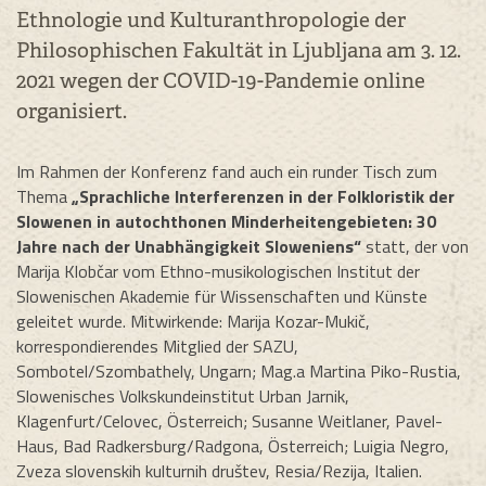
Ethnologie und Kulturanthropologie der
Philosophischen Fakultät in Ljubljana am 3. 12.
2021 wegen der COVID-19-Pandemie online
organisiert.
Im Rahmen der Konferenz fand auch ein runder Tisch zum
Thema
„Sprachliche Interferenzen in der Folkloristik der
Slowenen in autochthonen Minderheitengebieten: 30
Jahre nach der Unabhängigkeit Sloweniens“
statt, der von
Marija Klobčar vom Ethno-musikologischen Institut der
Slowenischen Akademie für Wissenschaften und Künste
geleitet wurde. Mitwirkende: Marija Kozar-Mukič,
korrespondierendes Mitglied der SAZU,
Sombotel/Szombathely, Ungarn; Mag.a Martina Piko-Rustia,
Slowenisches Volkskundeinstitut Urban Jarnik,
Klagenfurt/Celovec, Österreich; Susanne Weitlaner, Pavel-
Haus, Bad Radkersburg/Radgona, Österreich; Luigia Negro,
Zveza slovenskih kulturnih društev, Resia/Rezija, Italien.