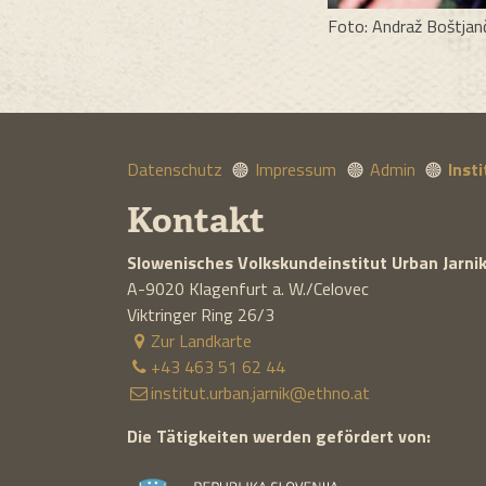
Foto: Andraž Boštjan
Datenschutz
Impressum
Admin
Inst
Kontakt
Slowenisches Volkskundeinstitut
Urban Jarni
A-9020
Klagenfurt a. W./Celovec
Viktringer Ring 26/3
Zur Landkarte
+43 463 51 62 44
institut.urban.jarnik@ethno.at
Die Tätigkeiten werden gefördert von: