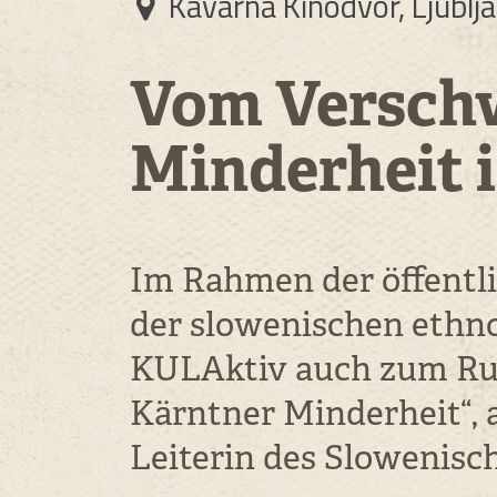
Kavarna Kinodvor, Ljublj
Vom Verschw
Minderheit 
Im Rahmen der öffentli
der slowenischen ethn
KULAktiv auch zum Run
Kärntner Minderheit“, 
Leiterin des Slowenisc