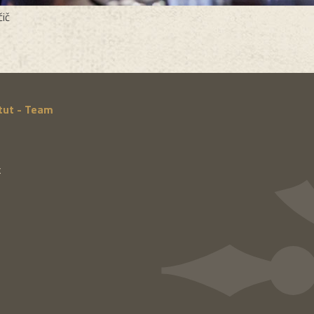
čič
itut - Team
k