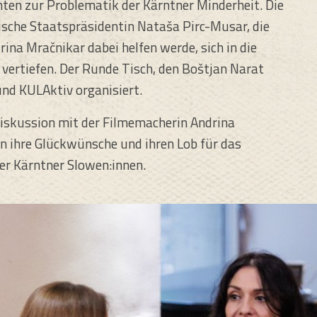
hten zur Problematik der Kärntner Minderheit. Die
sche Staatspräsidentin Nataša Pirc-Musar, die
rina Mračnikar dabei helfen werde, sich in die
 vertiefen. Der Runde Tisch, den Boštjan Narat
und KULAktiv organisiert.
Diskussion mit der Filmemacherin Andrina
n ihre Glückwünsche und ihren Lob für das
der Kärntner Slowen:innen.