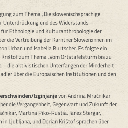
Tagung zum Thema „Die slowenischsprachige
der Unterdrückung und des Widerstands –
g für Ethnologie und Kulturanthropologie der
ber die Vertreibung der Kärntner Slowen:innen im
n Urban und Isabella Burtscher. Es folgte ein
an Krištof zum Thema „Vom Ortstafelsturm bis zu
 – die aktivistischen Unterfangen der Minderheit
tadler über die Europäischen Institutionen und den
erschwinden/Izginjanje
von Andrina Mračnikar
über die Vergangenheit, Gegenwart und Zukunft der
čnikar, Martina Piko-Rustia, Janez Stergar,
in Ljubljana, und Dorian Krištof sprachen über