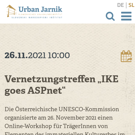
|
DE
SL
Suchbeg
26.11.
2021
10:00
Vernetzungstreffen „IKE
goes ASPnet“
Die Österreichische UNESCO-Kommission
organisierte am 26. November 2021 einen
Online-Workshop für TrägerInnen von
Elementen des immateriellen Kulturerbes im