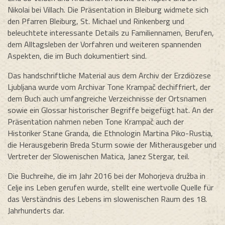
Nikolai bei Villach. Die Präsentation in Bleiburg widmete sich
den Pfarren Bleiburg, St. Michael und Rinkenberg und
beleuchtete interessante Details zu Familiennamen, Berufen,
dem Alltagsleben der Vorfahren und weiteren spannenden
Aspekten, die im Buch dokumentiert sind.
Das handschriftliche Material aus dem Archiv der Erzdiözese
Ljubljana wurde vom Archivar Tone Krampač dechiffriert, der
dem Buch auch umfangreiche Verzeichnisse der Ortsnamen
sowie ein Glossar historischer Begriffe beigefügt hat. An der
Präsentation nahmen neben Tone Krampač auch der
Historiker Stane Granda, die Ethnologin Martina Piko-Rustia,
die Herausgeberin Breda Sturm sowie der Mitherausgeber und
Vertreter der Slowenischen Matica, Janez Stergar, teil.
Die Buchreihe, die im Jahr 2016 bei der Mohorjeva družba in
Celje ins Leben gerufen wurde, stellt eine wertvolle Quelle für
das Verständnis des Lebens im slowenischen Raum des 18.
Jahrhunderts dar.