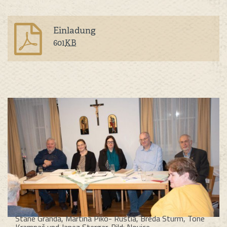
Einladung
601
KB
Stane Granda, Martina Piko- Rustia, Breda Sturm, Tone
Krampač und Janez Stergar. Bild: Novice