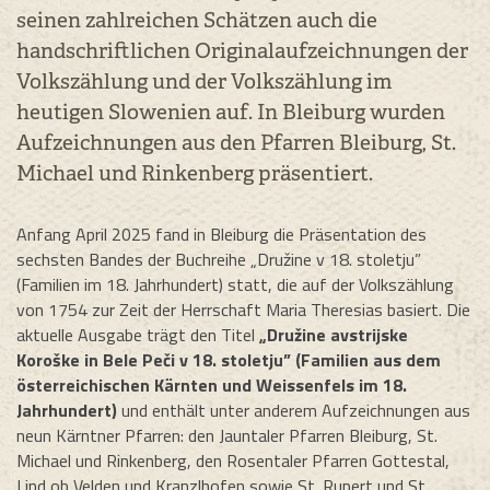
seinen zahlreichen Schätzen auch die
handschriftlichen Originalaufzeichnungen der
Volkszählung und der Volkszählung im
heutigen Slowenien auf. In Bleiburg wurden
Aufzeichnungen aus den Pfarren Bleiburg, St.
Michael und Rinkenberg präsentiert.
Anfang April 2025 fand in Bleiburg die Präsentation des
sechsten Bandes der Buchreihe „Družine v 18. stoletju”
(Familien im 18. Jahrhundert) statt, die auf der Volkszählung
von 1754 zur Zeit der Herrschaft Maria Theresias basiert. Die
aktuelle Ausgabe trägt den Titel
„Družine avstrijske
Koroške in Bele Peči v 18. stoletju” (Familien aus dem
österreichischen Kärnten und Weissenfels im 18.
Jahrhundert)
und enthält unter anderem Aufzeichnungen aus
neun Kärntner Pfarren: den Jauntaler Pfarren Bleiburg, St.
Michael und Rinkenberg, den Rosentaler Pfarren Gottestal,
Lind ob Velden und Kranzlhofen sowie St. Rupert und St.