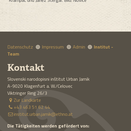
Datenschutz
Impressum
Admin
Institut -
Team
Kontakt
Slovenski narodopisni inštitut Urban Jarnik
A-9020
Klagenfurt a. W./Celovec
Viktringer Ring 26/3
Zur Landkarte
+43 463 51 62 44
institut.urban.jarnik@ethno.at
Die Tätigkeiten werden gefördert von: