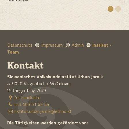
Datenschutz
Impressum
Admin
Institut -
Team
Kontakt
Slowenisches Volkskundeinstitut
Urban Jarnik
A-9020
Klagenfurt a. W./Celovec
Viktringer Ring 26/3
Zur Landkarte
+43 463 51 62 44
institut.urban.jarnik@ethno.at
Die Tätigkeiten werden gefördert von: