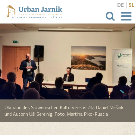
|
DE
SL
Suchbeg
Obmann des Slowenischen Kulturvereins Zila Daniel Mešnik
und Autorin Uši Sereinig. Foto: Martina Piko-Rustia