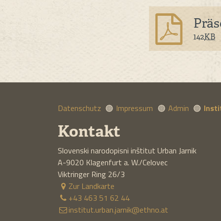
Präs
142
KB
Datenschutz
Impressum
Admin
Inst
Kontakt
Slovenski narodopisni inštitut Urban Jarnik
A-9020
Klagenfurt a. W./Celovec
Viktringer Ring 26/3
Zur Landkarte
+43 463 51 62 44
institut.urban.jarnik@ethno.at