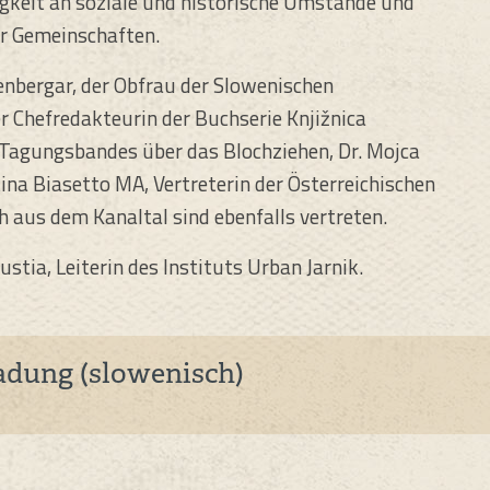
igkeit an soziale und historische Umstände und
er Gemeinschaften.
nbergar, der Obfrau der Slowenischen
er Chefredakteurin der Buchserie Knjižnica
 Tagungsbandes über das Blochziehen, Dr. Mojca
tina Biasetto MA, Vertreterin der Österreichischen
us dem Kanaltal sind ebenfalls vertreten.
tia, Leiterin des Instituts Urban Jarnik.
adung (slowenisch)