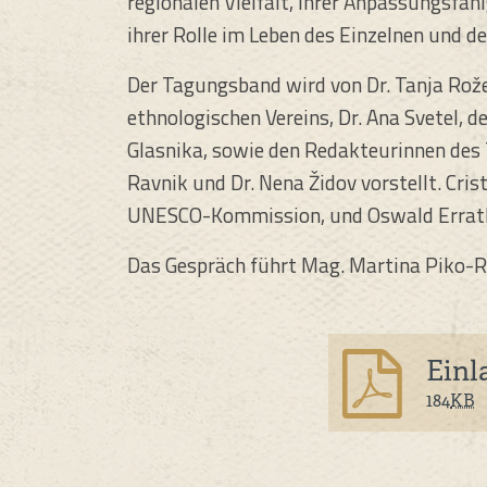
regionalen Vielfalt, ihrer Anpassungsfäh
ihrer Rolle im Leben des Einzelnen und d
Der Tagungsband wird von Dr. Tanja Rože
ethnologischen Vereins, Dr. Ana Svetel, d
Glasnika, sowie den Redakteurinnen des
Ravnik und Dr. Nena Židov vorstellt. Cris
UNESCO-Kommission, und Oswald Errath a
Das Gespräch führt Mag. Martina Piko-Rus
Einl
184
KB