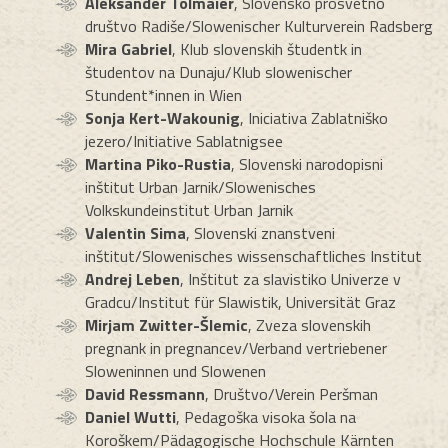
Aleksander Tolmaier
, Slovensko prosvetno
društvo Radiše/Slowenischer Kulturverein Radsberg
Mira Gabriel
, Klub slovenskih študentk in
študentov na Dunaju/Klub slowenischer
Stundent*innen in Wien
Sonja Kert-Wakounig
, Iniciativa Zablatniško
jezero/Initiative Sablatnigsee
Martina Piko-Rustia
, Slovenski narodopisni
inštitut Urban Jarnik/Slowenisches
Volkskundeinstitut Urban Jarnik
Valentin Sima
, Slovenski znanstveni
inštitut/Slowenisches wissenschaftliches Institut
Andrej Leben
, Inštitut za slavistiko Univerze v
Gradcu/Institut für Slawistik, Universität Graz
Mirjam Zwitter-Šlemic
, Zveza slovenskih
pregnank in pregnancev/Verband vertriebener
Sloweninnen und Slowenen
David Ressmann
, Društvo/Verein Peršman
Daniel Wutti
, Pedagoška visoka šola na
Koroškem/Pädagogische Hochschule Kärnten