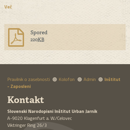
Več
Spored
220
KB
Pravilnik o zasebnosti
Kolofon
Admin
Inštitut
- Zaposleni
Kontakt
Slovenski Narodopisni Inštitut
Urban Jarnik
A-9020
Klagenfurt a. W./Celovec
Viktringer Ring 26/3