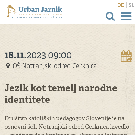
|
DE
SL
išči
18.11.
2023
09:00
OŠ Notranjski odred Cerknica
Jezik kot temelj narodne
identitete
Društvo katoliških pedagogov Slovenije je na
osnovni šoli Notranjski odred Cerknica izvedlo