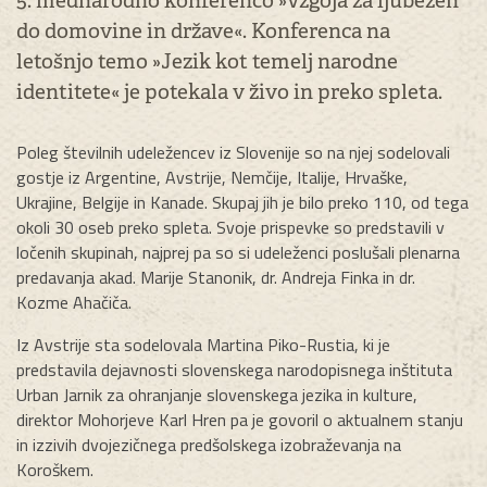
5. mednarodno konferenco »Vzgoja za ljubezen
do domovine in države«. Konferenca na
letošnjo temo »Jezik kot temelj narodne
identitete« je potekala v živo in preko spleta.
Poleg številnih udeležencev iz Slovenije so na njej sodelovali
gostje iz Argentine, Avstrije, Nemčije, Italije, Hrvaške,
Ukrajine, Belgije in Kanade. Skupaj jih je bilo preko 110, od tega
okoli 30 oseb preko spleta. Svoje prispevke so predstavili v
ločenih skupinah, najprej pa so si udeleženci poslušali plenarna
predavanja akad. Marije Stanonik, dr. Andreja Finka in dr.
Kozme Ahačiča.
Iz Avstrije sta sodelovala Martina Piko-Rustia, ki je
predstavila dejavnosti slovenskega narodopisnega inštituta
Urban Jarnik za ohranjanje slovenskega jezika in kulture,
direktor Mohorjeve Karl Hren pa je govoril o aktualnem stanju
in izzivih dvojezičnega predšolskega izobraževanja na
Koroškem.