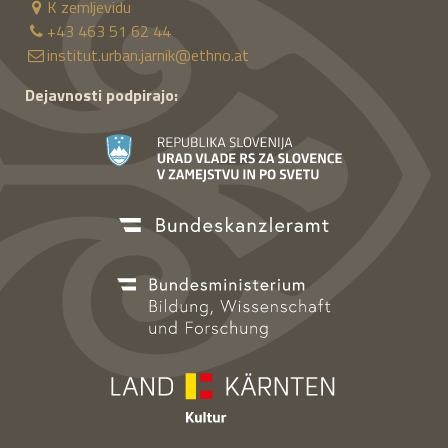
K zemljevidu
+43 463 51 62 44
institut.urban.jarnik@ethno.at
Dejavnosti podpirajo: