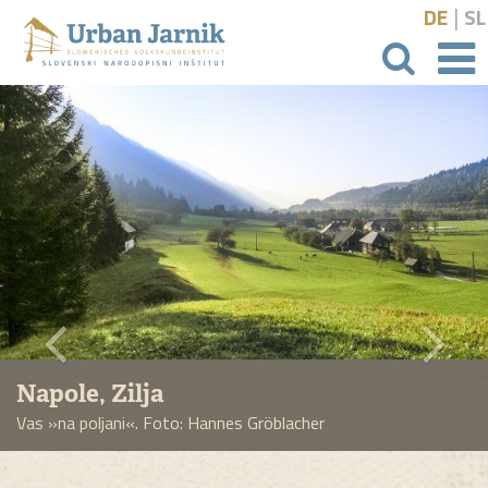
|
DE
SL
išči
Napole, Zilja
Vas »na poljani«. Foto: Hannes Gröblacher