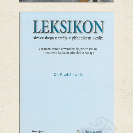
S kamnom očrtano
Poslikavanje panjskih končnic
Anja Bunderla