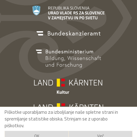
Piškotke uporabljamo za izboljšanje naše spletne strani in
spremljanje statistike obiska. Strinjam se z uporabo
piškotkov.
OK
Več