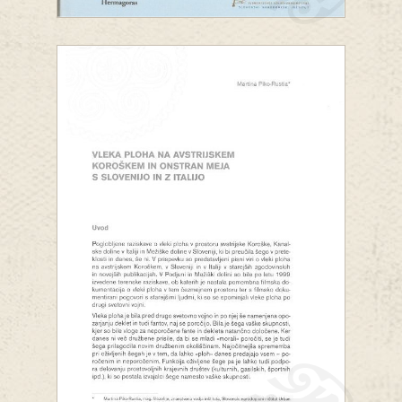
Leksikon slovenskega
narečja v pliberškem
okolju
z ustreznicami v slovenskem
knjižnem jeziku, v nemškem jeziku
in etimološko razlago
Pavel Apovnik