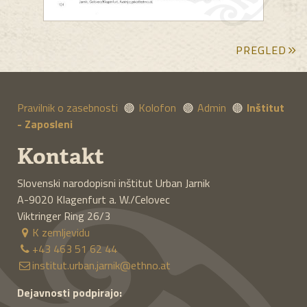
PREGLED
Pravilnik o zasebnosti
Kolofon
Admin
Inštitut
- Zaposleni
Vleka ploha na
Kontakt
avstrijskem Koroškem
in onstran meja s
Slovenski narodopisni inštitut Urban Jarnik
Slovenijo in z Italijo
A-9020
Klagenfurt a. W./Celovec
Viktringer Ring 26/3
Martina Piko-Rustia
K zemljevidu
+43 463 51 62 44
institut.urban.jarnik@ethno.at
Dejavnosti podpirajo: