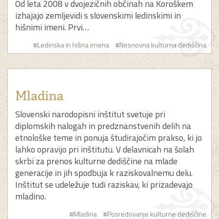
Od leta 2008 v dvojezičnih občinah na Koroškem
izhajajo zemljevidi s slovenskimi ledinskimi in
hišnimi imeni. Prvi…
#Ledinska in hišna imena
#Nesnovna kulturna dediščina
Mladina
Slovenski narodopisni inštitut svetuje pri
diplomskih nalogah in predznanstvenih delih na
etnološke teme in ponuja študirajočim prakso, ki jo
lahko opravijo pri inštitutu. V delavnicah na šolah
skrbi za prenos kulturne dediščine na mlade
generacije in jih spodbuja k raziskovalnemu delu.
Inštitut se udeležuje tudi raziskav, ki prizadevajo
mladino.
#Mladina
#Posredovanje kulturne dediščine