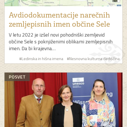
Avdiodokumentacije narečnih
zemljepisnih imen občine Sele
V letu 2022 je izšel novi pohodniški zemljevid
občine Sele s poknjiženimi oblikami zemljepisnih
imen. Da bi krajevna…
#Ledinska in hišna imena
#Nesnovna kulturna dediščina
POSVET