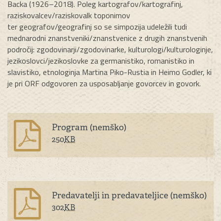
Backa (1926–2018). Poleg kartografov/kartografinj,
raziskovalcev/raziskovalk toponimov
ter geografov/geografinj so se simpozija udeležili tudi
mednarodni znanstveniki/znanstvenice z drugih znanstvenih
področij: zgodovinarji/zgodovinarke, kulturologi/kulturologinje,
jezikoslovci/jezikoslovke za germanistiko, romanistiko in
slavistiko, etnologinja Martina Piko-Rustia in Heimo Godler, ki
je pri ORF odgovoren za usposabljanje govorcev in govork.
Program (nemško)
250
KB
Predavatelji in predavateljice (nemško)
302
KB