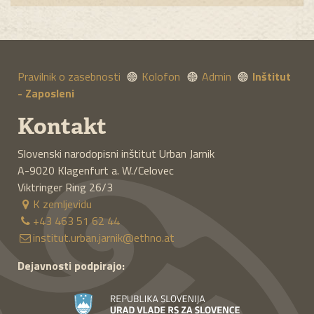
Pravilnik o zasebnosti
Kolofon
Admin
Inštitut
- Zaposleni
Kontakt
Slovenski narodopisni inštitut Urban Jarnik
A-9020
Klagenfurt a. W./Celovec
Viktringer Ring 26/3
K zemljevidu
+43 463 51 62 44
institut.urban.jarnik@ethno.at
Dejavnosti podpirajo: