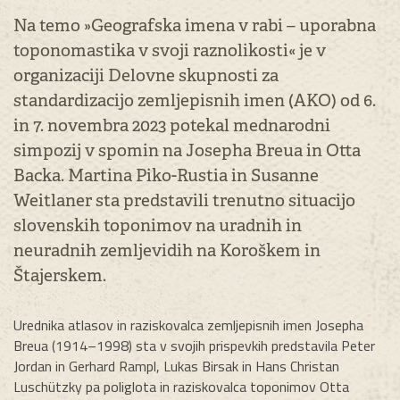
Na temo »Geografska imena v rabi – uporabna
toponomastika v svoji raznolikosti« je v
organizaciji Delovne skupnosti za
standardizacijo zemljepisnih imen (AKO) od 6.
in 7. novembra 2023 potekal mednarodni
simpozij v spomin na Josepha Breua in Otta
Backa. Martina Piko-Rustia in Susanne
Weitlaner sta predstavili trenutno situacijo
slovenskih toponimov na uradnih in
neuradnih zemljevidih na Koroškem in
Štajerskem.
Urednika atlasov in raziskovalca zemljepisnih imen Josepha
Breua (1914–1998) sta v svojih prispevkih predstavila Peter
Jordan in Gerhard Rampl, Lukas Birsak in Hans Christan
Luschützky pa poliglota in raziskovalca toponimov Otta