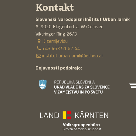
Kontakt
Slovenski Narodopisni Inštitut
Urban Jarnik
A-9020
Klagenfurt a. W./Celovec
Viktringer Ring 26/3
K zemljevidu
+43 463 51 62 44
institut.urban.jarnik@ethno.at
Dejavnosti podpirajo: