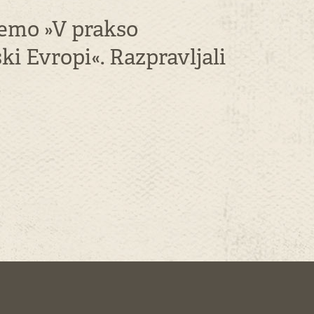
 temo »V prakso
ki Evropi«. Razpravljali
.