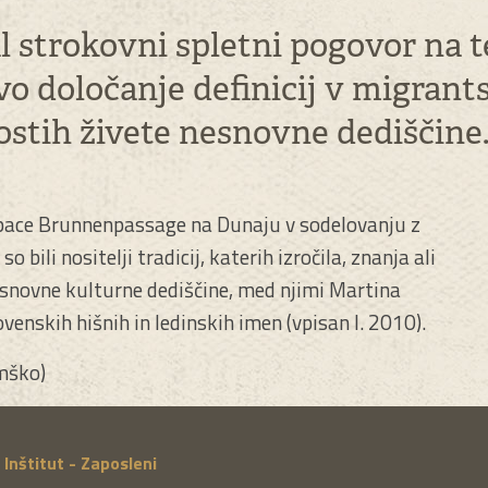
kal strokovni spletni pogovor na
o določanje definicij v migrants
ostih živete nesnovne dediščine
lSpace Brunnenpassage na Dunaju v sodelovanju z
 bili nositelji tradicij, katerih izročila, znanja ali
nesnovne kulturne dediščine, med njimi Martina
venskih hišnih in ledinskih imen (vpisan l. 2010).
mško)
Inštitut - Zaposleni