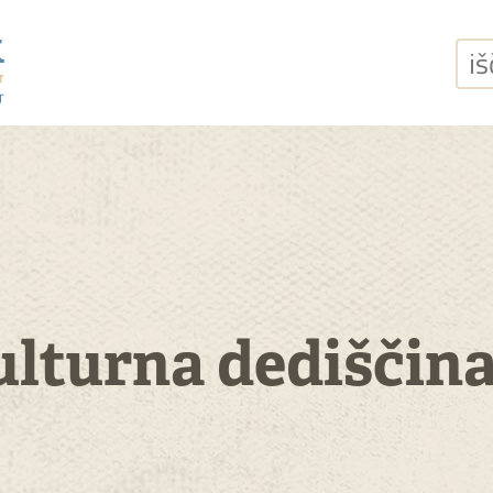
išči
turna dediščina 