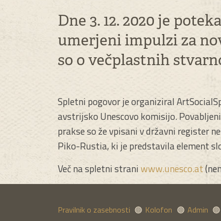
Dne 3. 12. 2020 je pote
umerjeni impulzi za nov
so o večplastnih stvarn
Spletni pogovor je organiziral ArtSocia
avstrijsko Unescovo komisijo. Povabljeni so
prakse so že vpisani v državni register 
Piko-Rustia, ki je predstavila element slo
Več na spletni strani
www.unesco.at
(ne
Pravilnik o zasebnosti
Kolofon
Admin