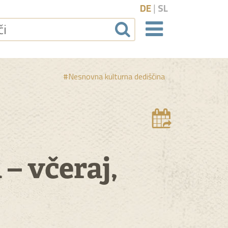
DE
|
SL
Naviga
#Nesnovna kulturna dediščina
Dodat
– včeraj,