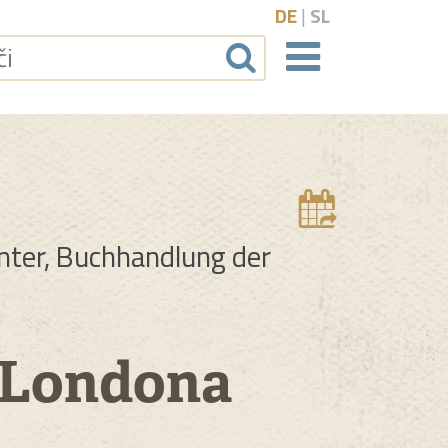
DE
|
SL
Naviga
Dodat
enter, Buchhandlung der
z Londona