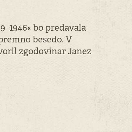
39–1946« bo predavala
 spremno besedo. V
voril zgodovinar Janez