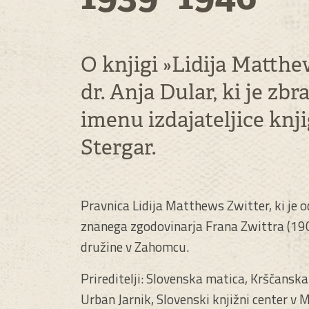
O knjigi »Lidija Matthe
dr. Anja Dular, ki je zb
imenu izdajateljice knj
Stergar.
Pravnica Lidija Matthews Zwitter, ki je o
znanega zgodovinarja Frana Zwittra (1905
družine v Zahomcu.
Prireditelji: Slovenska matica, Krščanska
Urban Jarnik, Slovenski knjižni center v 