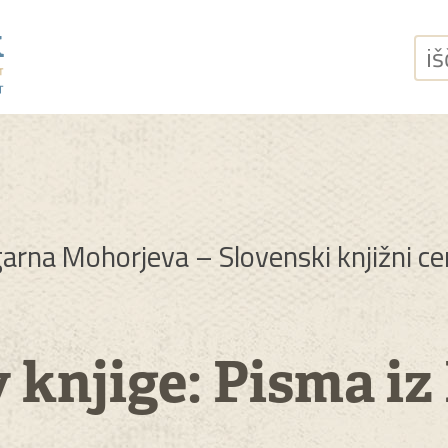
išči
garna Mohorjeva – Slovenski knjižni c
 knjige: Pisma i