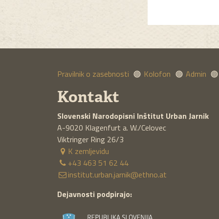
Pravilnik o zasebnosti
Kolofon
Admin
Kontakt
Slovenski Narodopisni Inštitut
Urban Jarnik
A-9020
Klagenfurt a. W./Celovec
Viktringer Ring 26/3
K zemljevidu
+43 463 51 62 44
institut.urban.jarnik@ethno.at
Dejavnosti podpirajo: