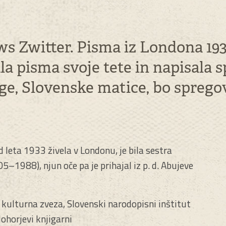
ws Zwitter. Pisma iz Londona 19
rala pisma svoje tete in napisala
ige, Slovenske matice, bo sprego
d leta 1933 živela v Londonu, je bila sestra
–1988), njun oče pa je prihajal iz p. d. Abujeve
 kulturna zveza, Slovenski narodopisni inštitut
Mohorjevi knjigarni