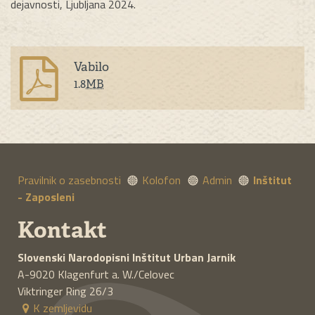
dejavnosti, Ljubljana 2024.
Vabilo
1.8
MB
Pravilnik o zasebnosti
Kolofon
Admin
Inštitut
- Zaposleni
Kontakt
Slovenski Narodopisni Inštitut
Urban Jarnik
A-9020
Klagenfurt a. W./Celovec
Viktringer Ring 26/3
K zemljevidu