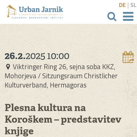
|
DE
SL
išči
26.2.
2025
10:00
Viktringer Ring 26, sejna soba KKZ,
Mohorjeva / Sitzungsraum Christlicher
Kulturverband, Hermagoras
Plesna kultura na
Koroškem – predstavitev
knjige