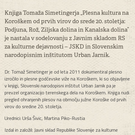
Knjiga Tomaža Simetingerja „Plesna kultura na
Koroškem od prvih virov do srede 20. stoletja:
Podjuna, Rož, Ziljska dolina in Kanalska dolina”
je nastala v sodelovanju z Javnim skladom RS
za kulturne dejavnosti – JSKD in Slovenskim
narodopisnim inštitutom Urban Jarnik.
Dr. Tomaž Simetinger je od leta 2011 dokumentiral plesno
izročilo in plesne godčevske viže na Koroškem, ki so objavljene
v knjigi, Slovenski narodopisni inštitut Urban Jarnik pa je
prevzel organizacijo terenskega dela na Koroškem. Knjiga nudi
pregled ohranjenih plesov na območju južne Koroške od prvih
virov do sredine 20. stoletja.
Urednici: Urša Šivic, Martina Piko-Rustia
Izdal in založil: Javni sklad Republike Slovenije za kulturne