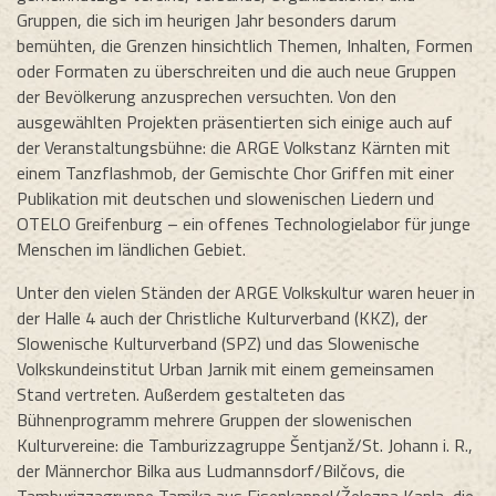
Gruppen, die sich im heurigen Jahr besonders darum
bemühten, die Grenzen hinsichtlich Themen, Inhalten, Formen
oder Formaten zu überschreiten und die auch neue Gruppen
der Bevölkerung anzusprechen versuchten. Von den
ausgewählten Projekten präsentierten sich einige auch auf
der Veranstaltungsbühne: die ARGE Volkstanz Kärnten mit
einem Tanzflashmob, der Gemischte Chor Griffen mit einer
Publikation mit deutschen und slowenischen Liedern und
OTELO Greifenburg – ein offenes Technologielabor für junge
Menschen im ländlichen Gebiet.
Unter den vielen Ständen der ARGE Volkskultur waren heuer in
der Halle 4 auch der Christliche Kulturverband (KKZ), der
Slowenische Kulturverband (SPZ) und das Slowenische
Volkskundeinstitut Urban Jarnik mit einem gemeinsamen
Stand vertreten. Außerdem gestalteten das
Bühnenprogramm mehrere Gruppen der slowenischen
Kulturvereine: die Tamburizzagruppe Šentjanž/St. Johann i. R.,
der Männerchor Bilka aus Ludmannsdorf/Bilčovs, die
Tamburizzagruppe Tamika aus Eisenkappel/Železna Kapla, die