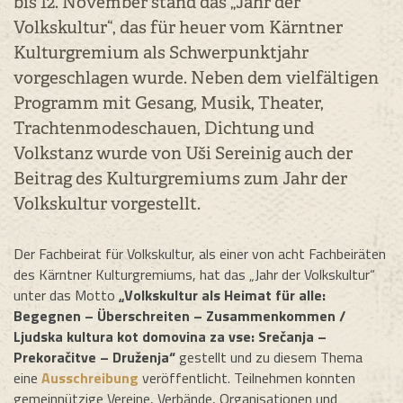
bis 12. November stand das „Jahr der
Volkskultur“, das für heuer vom Kärntner
Kulturgremium als Schwerpunktjahr
vorgeschlagen wurde. Neben dem vielfältigen
Programm mit Gesang, Musik, Theater,
Trachtenmodeschauen, Dichtung und
Volkstanz wurde von Uši Sereinig auch der
Beitrag des Kulturgremiums zum Jahr der
Volkskultur vorgestellt.
Der Fachbeirat für Volkskultur, als einer von acht Fachbeiräten
des Kärntner Kulturgremiums, hat das „Jahr der Volkskultur“
unter das Motto
„Volkskultur als Heimat für alle:
Begegnen – Überschreiten – Zusammenkommen /
Ljudska kultura kot domovina za vse: Srečanja –
Prekoračitve – Druženja“
gestellt und zu diesem Thema
eine
Ausschreibung
veröffentlicht. Teilnehmen konnten
gemeinnützige Vereine, Verbände, Organisationen und