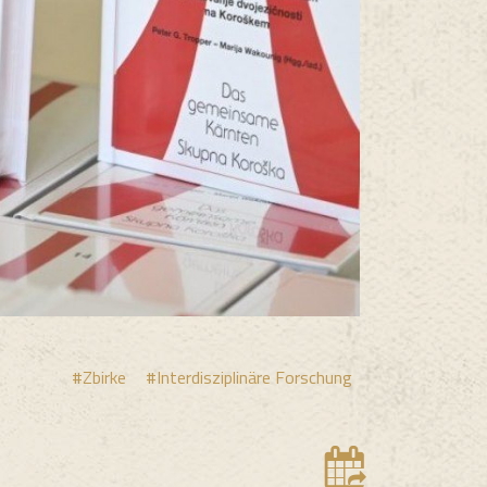
#Zbirke
#Interdisziplinäre Forschung
Termi