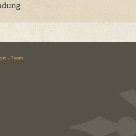
adung
itut - Team