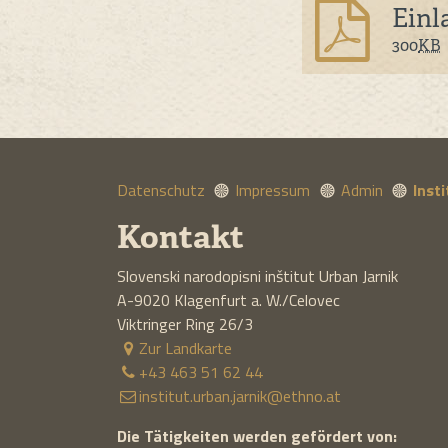
Einl
300
KB
Datenschutz
Impressum
Admin
Inst
Kontakt
Slovenski narodopisni inštitut Urban Jarnik
A-9020
Klagenfurt a. W./Celovec
Viktringer Ring 26/3
Zur Landkarte
+43 463 51 62 44
institut.urban.jarnik@ethno.at
Die Tätigkeiten werden gefördert von: