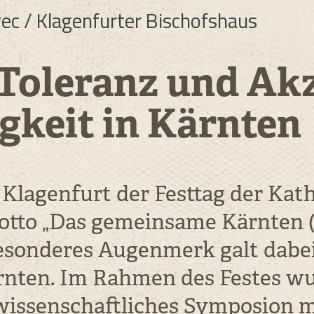
vec / Klagenfurter Bischofshaus
Toleranz und Ak
gkeit in Kärnten
 Klagenfurt der Festtag der Kath
tto „Das gemeinsame Kärnten (e
Besonderes Augenmerk galt dabe
ärnten. Im Rahmen des Festes w
issenschaftliches Symposion mi