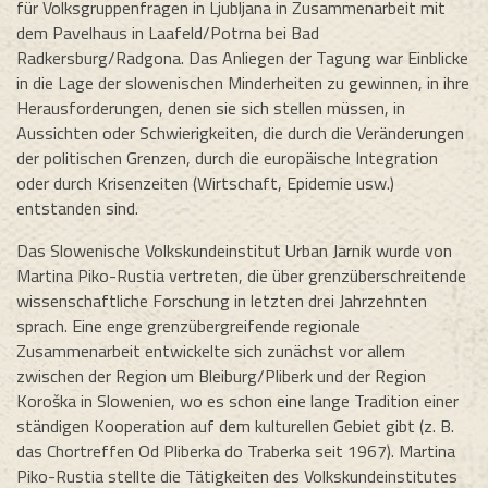
für Volksgruppenfragen in Ljubljana in Zusammenarbeit mit
dem Pavelhaus in Laafeld/Potrna bei Bad
Radkersburg/Radgona. Das Anliegen der Tagung war Einblicke
in die Lage der slowenischen Minderheiten zu gewinnen, in ihre
Herausforderungen, denen sie sich stellen müssen, in
Aussichten oder Schwierigkeiten, die durch die Veränderungen
der politischen Grenzen, durch die europäische Integration
oder durch Krisenzeiten (Wirtschaft, Epidemie usw.)
entstanden sind.
Das Slowenische Volkskundeinstitut Urban Jarnik wurde von
Martina Piko-Rustia vertreten, die über grenzüberschreitende
wissenschaftliche Forschung in letzten drei Jahrzehnten
sprach. Eine enge grenzübergreifende regionale
Zusammenarbeit entwickelte sich zunächst vor allem
zwischen der Region um Bleiburg/Pliberk und der Region
Koroška in Slowenien, wo es schon eine lange Tradition einer
ständigen Kooperation auf dem kulturellen Gebiet gibt (z. B.
das Chortreffen Od Pliberka do Traberka seit 1967). Martina
Piko-Rustia stellte die Tätigkeiten des Volkskundeinstitutes