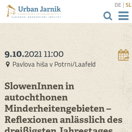
|
DE
SL
Suchbeg
9.10.
2021
11:00
Pavlova hiša v Potrni/Laafeld
SlowenInnen in
autochthonen
Minderheitengebieten –
Reflexionen anlässlich des
dreißigsten Jahrestages