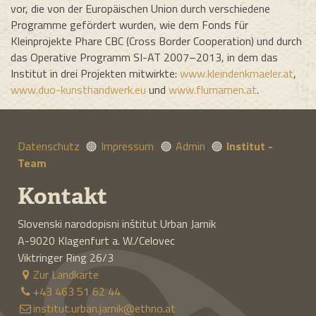
vor, die von der Europäischen Union durch verschiedene
Programme gefördert wurden, wie dem Fonds für
Kleinprojekte Phare CBC (Cross Border Cooperation) und durch
das Operative Programm SI-AT 2007–2013, in dem das
Institut in drei Projekten mitwirkte:
www.kleindenkmaeler.at
,
www.duo-kunsthandwerk.eu
und
www.flurnamen.at
.
Datenschutz
Impressum
Admin
Institut -
Team
Kontakt
Slovenski narodopisni inštitut Urban Jarnik
A-9020
Klagenfurt a. W./Celovec
Viktringer Ring 26/3
Zur Landkarte
+43 463 51 62 44
institut.urban.jarnik@ethno.at