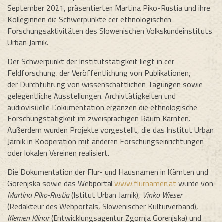
September 2021, präsentierten Martina Piko-Rustia und ihre
Kolleginnen die Schwerpunkte der ethnologischen
Forschungsaktivitäten des Slowenischen Volkskundeinstituts
Urban Jarnik.
Der Schwerpunkt der Institutstätigkeit liegt in der
Feldforschung, der Veröffentlichung von Publikationen,
der Durchführung von wissenschaftlichen Tagungen sowie
gelegentliche Ausstellungen. Archivtätigkeiten und
audiovisuelle Dokumentation ergänzen die ethnologische
Forschungstätigkeit im zweisprachigen Raum Kärnten.
Außerdem wurden Projekte vorgestellt, die das Institut Urban
Jarnik in Kooperation mit anderen Forschungseinrichtungen
oder lokalen Vereinen realisiert.
Die Dokumentation der Flur- und Hausnamen in Kärnten und
Gorenjska sowie das Webportal
www.flurnamen.at
wurde von
Martina Piko-Rustia
(Istitut Urban Jarnik),
Vinko Wieser
(Redakteur des Webportals, Slowenischer Kulturverband),
Klemen Klinar
(Entwicklungsagentur Zgornja Gorenjska) und