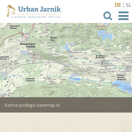
|
DE
SL
išči
Kartna podlaga: basemap.at