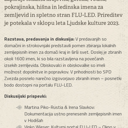
pokrajinska, hišna in ledinska imena za
zemljevid in spletno stran FLU-LED. Prireditev
je potekala v sklopu leta Ljudske kulture 2023.
Razstava, predavanja in diskusija:
V predavanjih so
domačini in strokovnjaki predstavili pomen zbiranja lokalnih
zemljepisnih imen za domači kraj in širši svet. Doslej je zbranih
okoli 1600 imen, ki so bila razstavljena na povečanih
izsekih zemljevida. Obiskovalci in obiskovalke so imeli
možnost dopolnitve in popravkov. V prihodnosti bo SPD
Zvezda posnelo narečno izgovorjavo zbranih imen – posnetki
bodo dostopni na portalu FLU-LED.
Diskusijski prispevki:
Martina Piko-Rustia & Irena Slavkov:
Dokumentacija ustno prenesenih zemljepisnih imen
v Hodišah
Vinko Wieser: Kulturni portal FLU-LED – Okno v