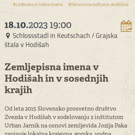
#Ledinska in hišna imena
#Nesnovna kulturna dediščina
18.10.
2023
19:00
Schlossstadl in Keutschach / Grajska
štala v Hodišah
Zemljepisna imena v
Hodišah in v sosednjih
krajih
Od leta 2015 Slovensko prosvetno društvo
Zvezda v Hodišah v sodelovanju z inštitutom
Urban Jarnik na osnovi zemljevida Jozija Paka
zapisuje lokalna krajevna, gorska, vodna,