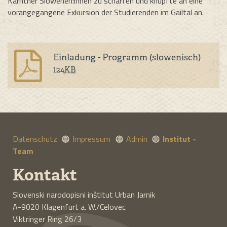
Kärntner Slowenen:innen zu schärfen und knüpfte an eine
vorangegangene Exkursion der Studierenden im Gailtal an.
Einladung - Programm (slowenisch)
124
KB
Datenschutz
Impressum
Admin
Institut -
Team
Kontakt
Slovenski narodopisni inštitut Urban Jarnik
A-9020
Klagenfurt a. W./Celovec
Viktringer Ring 26/3