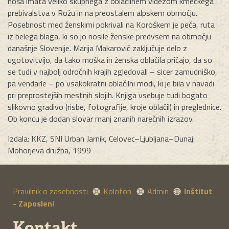
noša imata veliko skupnega z oblačilnem videzom kmečkega
prebivalstva v Rožu in na preostalem alpskem območju.
Posebnost med ženskimi pokrivali na Koroškem je peča, ruta
iz belega blaga, ki so jo nosile ženske predvsem na območju
današnje Slovenije. Marija Makarovič zaključuje delo z
ugotovitvijo, da tako moška in ženska oblačila pričajo, da so
se tudi v najbolj odročnih krajih zgledovali – sicer zamudniško,
pa vendarle – po vsakokratni oblačilni modi, ki je bila v navadi
pri preprostejših mestnih slojih. Knjiga vsebuje tudi bogato
slikovno gradivo (risbe, fotografije, kroje oblačil) in preglednice.
Ob koncu je dodan slovar manj znanih narečnih izrazov.
Izdala: KKZ, SNI Urban Jarnik, Celovec–Ljubljana–Dunaj:
Mohorjeva družba, 1999
Pravilnik o zasebnosti
Kolofon
Admin
Inštitut
- Zaposleni
Kontakt