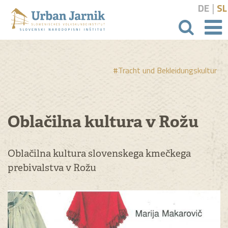
|
DE
SL
Suchbeg
#Tracht und Bekleidungskultur
Oblačilna kultura v Rožu
Oblačilna kultura slovenskega kmečkega
prebivalstva v Rožu