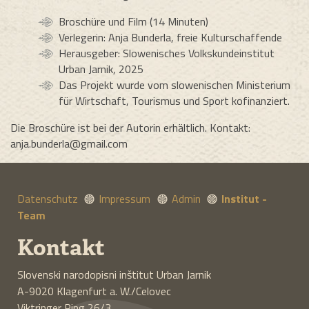
Broschüre und Film (14 Minuten)
Verlegerin: Anja Bunderla, freie Kulturschaffende
Herausgeber: Slowenisches Volkskundeinstitut
Urban Jarnik, 2025
Das Projekt wurde vom slowenischen Ministerium
für Wirtschaft, Tourismus und Sport kofinanziert.
Die Broschüre ist bei der Autorin erhältlich. Kontakt:
anja.bunderla@gmail.com
Datenschutz
Impressum
Admin
Institut -
Team
Kontakt
Slovenski narodopisni inštitut Urban Jarnik
A-9020
Klagenfurt a. W./Celovec
Viktringer Ring 26/3