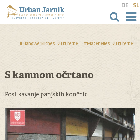
|
DE
SL
Suchbeg
#Handwerkliches Kulturerbe
#Materielles Kulturerbe
S kamnom očrtano
Poslikavanje panjskih končnic