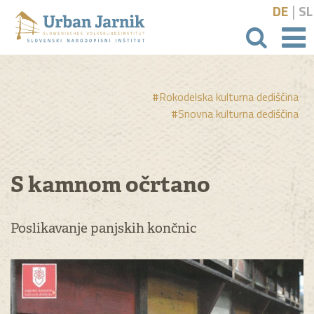
|
DE
SL
išči
#Rokodelska kulturna dediščina
#Snovna kulturna dediščina
S kamnom očrtano
Poslikavanje panjskih končnic