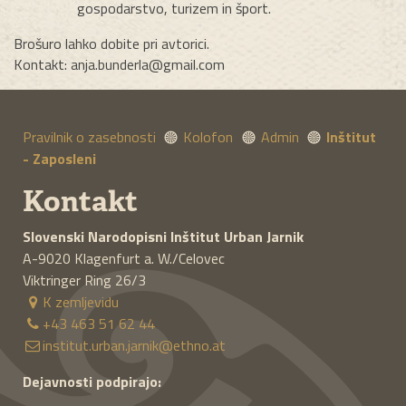
gospodarstvo, turizem in šport.
Brošuro lahko dobite pri avtorici.
Kontakt: anja.bunderla@gmail.com
Pravilnik o zasebnosti
Kolofon
Admin
Inštitut
- Zaposleni
Kontakt
Slovenski Narodopisni Inštitut
Urban Jarnik
A-9020
Klagenfurt a. W./Celovec
Viktringer Ring 26/3
K zemljevidu
+43 463 51 62 44
institut.urban.jarnik@ethno.at
Dejavnosti podpirajo: