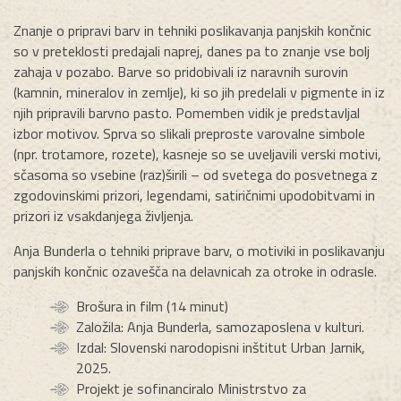
Znanje o pripravi barv in tehniki poslikavanja panjskih končnic
so v preteklosti predajali naprej, danes pa to znanje vse bolj
zahaja v pozabo. Barve so pridobivali iz naravnih surovin
(kamnin, mineralov in zemlje), ki so jih predelali v pigmente in iz
njih pripravili barvno pasto. Pomemben vidik je predstavljal
izbor motivov. Sprva so slikali preproste varovalne simbole
(npr. trotamore, rozete), kasneje so se uveljavili verski motivi,
sčasoma so vsebine (raz)širili – od svetega do posvetnega z
zgodovinskimi prizori, legendami, satiričnimi upodobitvami in
prizori iz vsakdanjega življenja.
Anja Bunderla o tehniki priprave barv, o motiviki in poslikavanju
panjskih končnic ozavešča na delavnicah za otroke in odrasle.
Brošura in film (14 minut)
Založila: Anja Bunderla, samozaposlena v kulturi.
Izdal: Slovenski narodopisni inštitut Urban Jarnik,
2025.
Projekt je sofinanciralo Ministrstvo za