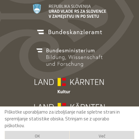
Piškotke uporabljamo za izboljšanje naše spletne strani in
spremljanje statistike obiska. Strinjam se z uporabo
piškotkov.
OK
Več