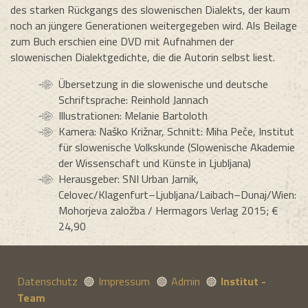
des starken Rückgangs des slowenischen Dialekts, der kaum
noch an jüngere Generationen weitergegeben wird. Als Beilage
zum Buch erschien eine DVD mit Aufnahmen der
slowenischen Dialektgedichte, die die Autorin selbst liest.
Übersetzung in die slowenische und deutsche
Schriftsprache: Reinhold Jannach
Illustrationen: Melanie Bartoloth
Kamera: Naško Križnar, Schnitt: Miha Peče, Institut
für slowenische Volkskunde (Slowenische Akademie
der Wissenschaft und Künste in Ljubljana)
Herausgeber: SNI Urban Jarnik,
Celovec/Klagenfurt–Ljubljana/Laibach–Dunaj/Wien:
Mohorjeva založba / Hermagors Verlag 2015; €
24,90
Datenschutz
Impressum
Admin
Institut -
Team