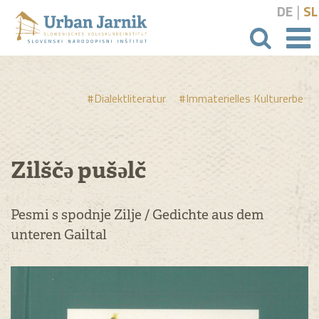
|
DE
SL
Suchbeg
#Dialektliteratur
#Immaterielles Kulturerbe
Zilščǝ pušǝlč
Pesmi s spodnje Zilje / Gedichte aus dem
unteren Gailtal