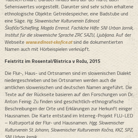
Sehenswertes vorgestellt. Darunter sind sehr schön erhaltene
ethnologische Objekte: Getreidespeicher, eine Badstube und
eine Säge.
Hg. Slowenischer Kulturverein Edinost
Škofiče/Schiefling, Magda Errenst. Fachliche Hilfe: SNI Urban Jarnik,
Institut für die slowenische Sprache ZRC SAZU, Ljubljana.
Auf der
Webseite
www.edinost-skofice.at
sind die dokumentierten
Namen auch mit Hörbeispielen verknüpft.
Feistritz im Rosental/Bistrica v Rožu, 2015
Die Flur-, Haus- und Ortsnamen sind im slowenischen Dialekt
niedergeschrieben und bei Ortsnamen werden auch die
amtlichen slowenischen und deutschen Namen angeführt. Die
Texte auf der Rückseite basieren auf den Forschungen von Dr.
Anton Feinig: Zu finden sind geschichtlich-ethnografische
Beschreibungen der Orte und Erklärungen zur Herkunft einiger
Hausnamen. Die Karte entstand im Interreg-Projekt FLU-LED
– Kulturportal der Flur- und Hausnamen.
Hgg. Slowenischer
Kulturverein St. Johann, Slowenischer Kulturverein Kočna, KKZ, SPZ,
SNI Urban Jarnik