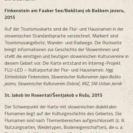
Finkenstein am Faaker See/Bekštanj ob Baškem jezeru,
2015
Auf der Tourismuskarte sind die Flur- und Hausnamen in der
slowenischen Standardsprache verzeichnet. Markiert sind
Tourismusangebote, Wander- und Radwege. Die Rückseite
bringt Informationen zur Geschichte der SlowenInnen und
stellt die einstigen und heutigen slowenischen Kulturvereine in
diesem Gebiet vor. Die Karte entstand im Interreg-Projekt
FLU-LED – Kulturportal der Flur- und Hausnamen.
Hgg.
Einheitsliste Finkenstein, Slowenischer Kulturverein Jepa-Baško
jezero, Slowenischer Kulturverein Dobrač, KKZ, SNI Urban Jarnik
St. Jakob im Rosental/Šentjakob v Rožu, 2015
Der Schwerpunkt der Karte mit slowenischen dialektalen
Flurnamen liegt auf der Kulturgeschichte des Gebietes. Die
Flurnamen sind nach Themenbereichen aufgeschlüsselt (z. B.
Nutzungsarten, Weidetypen, Bodeneigenschaften), die u. a.