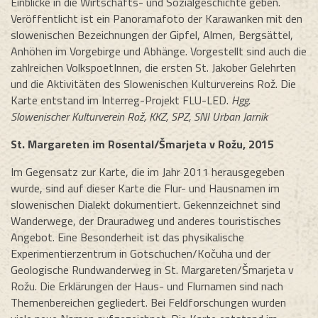
Einblicke in die Wirtschafts- und Sozialgeschichte geben.
Veröffentlicht ist ein Panoramafoto der Karawanken mit den
slowenischen Bezeichnungen der Gipfel, Almen, Bergsättel,
Anhöhen im Vorgebirge und Abhänge. Vorgestellt sind auch die
zahlreichen VolkspoetInnen, die ersten St. Jakober Gelehrten
und die Aktivitäten des Slowenischen Kulturvereins Rož. Die
Karte entstand im Interreg-Projekt FLU-LED.
Hgg.
Slowenischer Kulturverein Rož, KKZ, SPZ, SNI Urban Jarnik
St. Margareten im Rosental/Šmarjeta v Rožu, 2015
Im Gegensatz zur Karte, die im Jahr 2011 herausgegeben
wurde, sind auf dieser Karte die Flur- und Hausnamen im
slowenischen Dialekt dokumentiert. Gekennzeichnet sind
Wanderwege, der Drauradweg und anderes touristisches
Angebot. Eine Besonderheit ist das physikalische
Experimentierzentrum in Gotschuchen/Kočuha und der
Geologische Rundwanderweg in St. Margareten/Šmarjeta v
Rožu. Die Erklärungen der Haus- und Flurnamen sind nach
Themenbereichen gegliedert. Bei Feldforschungen wurden