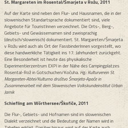
St. Margareten im Rosental/Šmarjeta v Rožu, 2011
Auf der Karte sind neben den Flur- und Hausnamen, die in der
slowenischen Standartsprache dokumentiert sind, viele
Angebote für TouristInnen verzeichnet. Die Orts-, Berg-,
Gebiets- und Gewässernamen sind zweisprachig
(deutsch/slowenisch) dokumentiert. St. Margareten/Šmarjeta
v Rožu wird auch als Ort der FassbinderInnen vorgestellt, wo
diese handwerkliche Tätigkeit ins 17. Jahrhundert zurückgeht.
Eine Besonderheit ist heute das physikalische
Experimentierzentrum EXPI in der Nähe des Campingplatzes
Rosental-Rož in Gotschuchen/Kočuha.
Hg.: Kulturverein St.
Margareten-Abtei/Kulturno društvo Šmarjeta-Apače in
Zusammenarbeit mit dem Slowenischen Volkskundeinstitut Urban
Jarnik
Schiefling am Wörthersee/Škofiče, 2011
Die Flur-, Gebiets- und Hofnamen sind im slowenischen
Dialekt verzeichnet und die Bedeutung der Namen wird in
Tabellen erklärt. Darüber hinaus wird auf der Karte auch