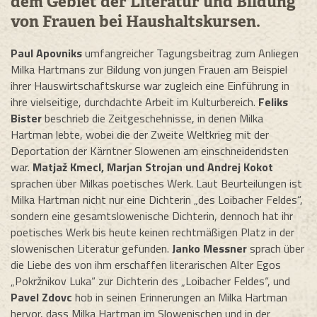
dem Gebiet der Literatur und Bildung
von Frauen bei Haushaltskursen.
Paul Apovniks
umfangreicher Tagungsbeitrag zum Anliegen
Milka Hartmans zur Bildung von jungen Frauen am Beispiel
ihrer Hauswirtschaftskurse war zugleich eine Einführung in
ihre vielseitige, durchdachte Arbeit im Kulturbereich.
Feliks
Bister
beschrieb die Zeitgeschehnisse, in denen Milka
Hartman lebte, wobei die der Zweite Weltkrieg mit der
Deportation der Kärntner Slowenen am einschneidendsten
war.
Matjaž Kmecl, Marjan Strojan und Andrej Kokot
sprachen über Milkas poetisches Werk. Laut Beurteilungen ist
Milka Hartman nicht nur eine Dichterin „des Loibacher Feldes“,
sondern eine gesamtslowenische Dichterin, dennoch hat ihr
poetisches Werk bis heute keinen rechtmäßigen Platz in der
slowenischen Literatur gefunden.
Janko Messner
sprach über
die Liebe des von ihm erschaffen literarischen Alter Egos
„Pokržnikov Luka“ zur Dichterin des „Loibacher Feldes“, und
Pavel Zdovc
hob in seinen Erinnerungen an Milka Hartman
hervor, dass Milka Hartman im Slowenischen und in der