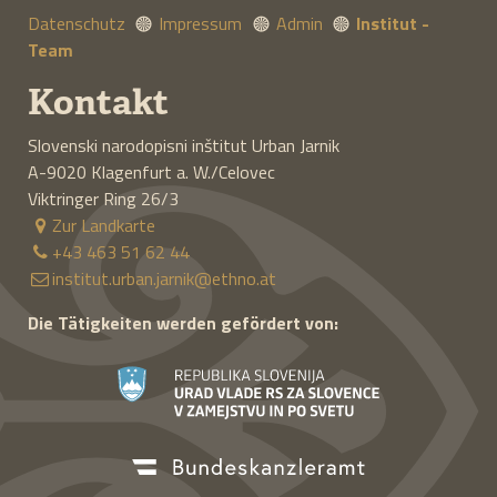
Datenschutz
Impressum
Admin
Institut -
Team
Milka Hartman, pesnica
Kontakt
libuškega puəla
Slovenski narodopisni inštitut Urban Jarnik
Prispevki s simpozija februarja
A-9020
Klagenfurt a. W./Celovec
2002 v Pliberku
Viktringer Ring 26/3
Pavel Apovnik, Feliks J. Bister,
Zur Landkarte
Avguštin Malle (ured./Red.)
+43 463 51 62 44
institut.urban.jarnik@ethno.at
Die Tätigkeiten werden gefördert von: