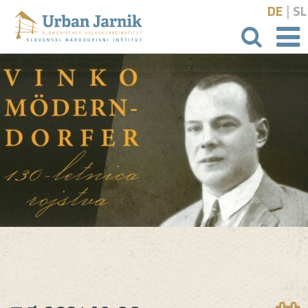
|
DE
SL
išči