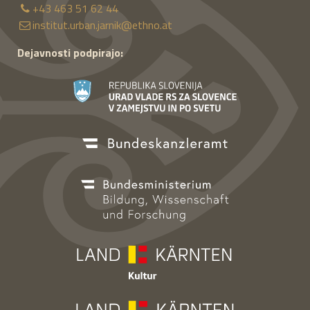
+43 463 51 62 44
institut.urban.jarnik@ethno.at
Dejavnosti podpirajo: