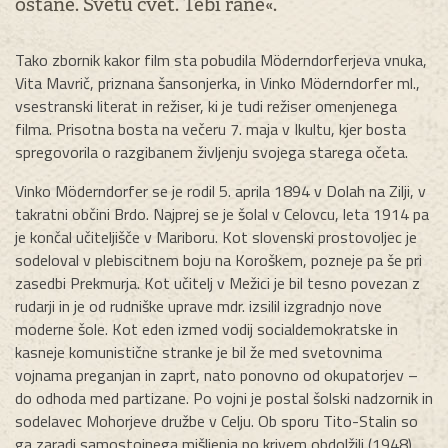
ostane. Svetu cvet. Tebi rane«.
Tako zbornik kakor film sta pobudila Möderndorferjeva vnuka,
Vita Mavrič, priznana šansonjerka, in Vinko Möderndorfer ml.,
vsestranski literat in režiser, ki je tudi režiser omenjenega
filma. Prisotna bosta na večeru 7. maja v Ikultu, kjer bosta
spregovorila o razgibanem življenju svojega starega očeta.
Vinko Möderndorfer se je rodil 5. aprila 1894 v Dolah na Zilji, v
takratni občini Brdo. Najprej se je šolal v Celovcu, leta 1914 pa
je končal učiteljišče v Mariboru. Kot slovenski prostovoljec je
sodeloval v plebiscitnem boju na Koroškem, pozneje pa še pri
zasedbi Prekmurja. Kot učitelj v Mežici je bil tesno povezan z
rudarji in je od rudniške uprave mdr. izsilil izgradnjo nove
moderne šole. Kot eden izmed vodij socialdemokratske in
kasneje komunistične stranke je bil že med svetovnima
vojnama preganjan in zaprt, nato ponovno od okupatorjev –
do odhoda med partizane. Po vojni je postal šolski nadzornik in
sodelavec Mohorjeve družbe v Celju. Ob sporu Tito-Stalin so
ga zaradi samostojnega mišljenja po krivem obdolžili (1948),