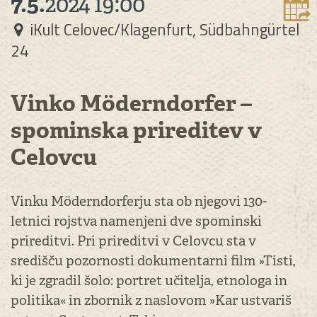
7.5.
2024
19:00
iKult Celovec/Klagenfurt, Südbahngürtel
24
Vinko Möderndorfer –
spominska prireditev v
Celovcu
Vinku Möderndorferju sta ob njegovi 130-
letnici rojstva namenjeni dve spominski
prireditvi. Pri prireditvi v Celovcu sta v
središču pozornosti dokumentarni film »Tisti,
ki je zgradil šolo: portret učitelja, etnologa in
politika« in zbornik z naslovom »Kar ustvariš