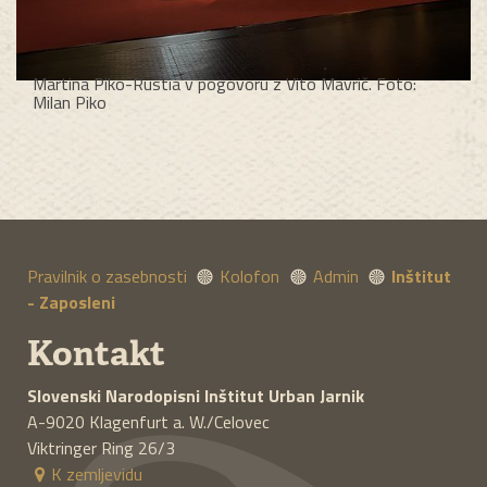
Martina Piko-Rustia v pogovoru z Vito Mavrič. Foto:
Milan Piko
Pravilnik o zasebnosti
Kolofon
Admin
Inštitut
- Zaposleni
Kontakt
Slovenski Narodopisni Inštitut
Urban Jarnik
A-9020
Klagenfurt a. W./Celovec
Viktringer Ring 26/3
K zemljevidu