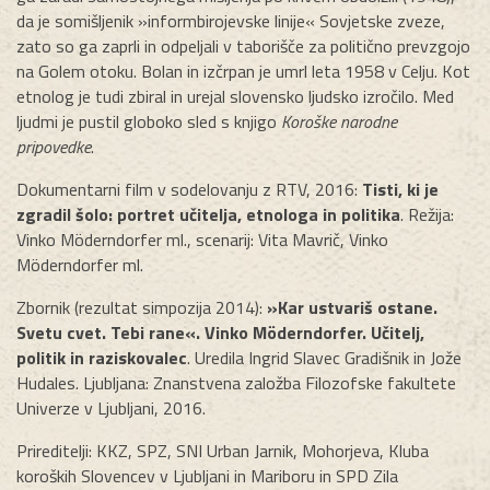
da je somišljenik »informbirojevske linije« Sovjetske zveze,
zato so ga zaprli in odpeljali v taborišče za politično prevzgojo
na Golem otoku. Bolan in izčrpan je umrl leta 1958 v Celju. Kot
etnolog je tudi zbiral in urejal slovensko ljudsko izročilo. Med
ljudmi je pustil globoko sled s knjigo
Koroške narodne
pripovedke
.
Dokumentarni film v sodelovanju z RTV, 2016:
Tisti, ki je
zgradil šolo: portret učitelja, etnologa in politika
. Režija:
Vinko Möderndorfer ml., scenarij: Vita Mavrič, Vinko
Möderndorfer ml.
Zbornik (rezultat simpozija 2014):
»Kar ustvariš ostane.
Svetu cvet. Tebi rane«. Vinko Möderndorfer. Učitelj,
politik in raziskovalec
. Uredila Ingrid Slavec Gradišnik in Jože
Hudales. Ljubljana: Znanstvena založba Filozofske fakultete
Univerze v Ljubljani, 2016.
Prireditelji: KKZ, SPZ, SNI Urban Jarnik, Mohorjeva, Kluba
koroških Slovencev v Ljubljani in Mariboru in SPD Zila