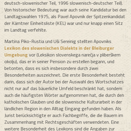
deutsch-slowenischer Teil, 1996 slowenisch-deutscher Teil).
Von historischer Bedeutung war auch seine Kandidatur bei den
Landtagswahlen 1975, als Pavel Apovnik der Spitzenkandidat
der Kärntner Einheitsliste (KEL) war und nur knapp einen Sitz
im Landtag verfehlte.
Martina Piko-Rustia und Uši Sereinig stellten Apovniks
Lexikon des slowenischen Dialekts in der Bleiburger
Umgebung
vor (Leksikon slovenskega narečja v pliberškem
okolju), das er in seiner Pension zu erstellen begann, und
betonten, dass es sich insbesondere durch zwei
Besonderheiten auszeichnet. Die erste Besonderheit besteht
darin, dass sich der Autor bei der Auswahl des Wortschatzes
nicht nur auf das bäuerliche Umfeld beschränkt hat, sondern
auch die häufigsten Wörter aufgenommen hat, die durch den
katholischen Glauben und die slowenische Kulturarbeit in der
ländlichen Region in den Alltag Eingang gefunden haben. Als
Jurist berücksichtigte er auch Fachbegriffe, die die Bauern im
Zusammenhang mit Rechtsgeschäften verwendeten. Eine
weitere Besonderheit des Lexikons sind die Angaben zur