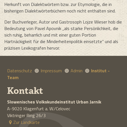
Herkunft von Dialektwörtern bzw. zur Etymologie, die in
bisherigen Dialektwörterbüchern noch nicht enthalten sind.
Der Buchverleger, Autor und Gastrosoph Lojze Wieser hob die
Bedeutung von Pavel Apovnik „als starke Persönlichkeit, die
sich ruhig, beharrlich und mit einer guten Portion
Hartnäckigkeit für die Minderheitenpolitik einsetzte“ und als
präzisen Lexikografen hervor.
Datenschutz
Impressum
Admin
Institut -
Team
Kontakt
Slowenisches Volkskundeinstitut
Urban Jarnik
A-9020
Klagenfurt a. W./Celovec
Viktringer Ring 26/3
Zur Landkarte