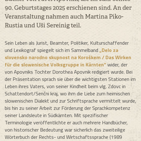
90. Geburtstages 2025 erschienen sind. An der
Veranstaltung nahmen auch Martina Piko-
Rustia und Uši Sereinig teil.
Sein Leben als Jurist, Beamter, Politiker, Kulturschaffender
und Lexikograf spiegelt sich im Sammelband
„Delo za
slovensko narodno skupnost na Koroškem / Das Wirken
für die slowenische Volksgruppe in Kärnten“
wider, der
von Apovniks Tochter Dorothea Apovnik redigiert wurde. Bei
der Präsentation sprach sie über die wichtigsten Stationen im
Leben ihres Vaters, von seiner Kindheit beim vlg. Zdovc in
Schattendort/Senčni kraj, wo ihm die Liebe zum heimischen
slowenischen Dialekt und zur Schriftsprache vermittelt wurde,
bis hin zu seiner Arbeit zur Förderung der Sprachkompetenz
seiner Landsleute in Südkärnten. Mit spezifischer
Terminologie veröffentlichte er auch mehrere Handbücher,
von historischer Bedeutung war sicherlich das zweiteilige
Wörterbuch der Rechts- und Wirtschaftssprache (1989