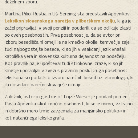
deželnem zboru.
Martina Piko-Rustia in Uši Sereinig sta predstavili Apovnikov
Leksikon slovenskega narečja v pliberškem okolju
, ki ga je
začel pripravljati v svoji penziji in poudarili, da se odlikuje zlasti
po dveh posebnostih. Prva posebnost je, da se avtor pri
izboru besedišča ni omejil le na kmečko okolje, temveč je zajel
tudi najpogostejše besede, ki so jih v vsakdanji jezik vnašali
katoliška vera in slovenska kulturna dejavnost na podeželju.
Kot pravnik pa je upošteval tudi strokovne izraze, ki so jih
kmetje uporabljali v zvezi s pravnimi posli. Druga posebnost
leksikona so podatki o izvoru narečnih besed oz. etimologija, ki
jih dosedanji narečni slovarji še nimajo.
Založnik, avtor in gastrosof Lojze Wieser je poudaril pomen
Pavla Apovnika »kot močno osebnost, ki se je mirno, vztrajno
in dobršno mero trme zavzemala za manjšinsko politiko« in
kot natančnega leksikografa.