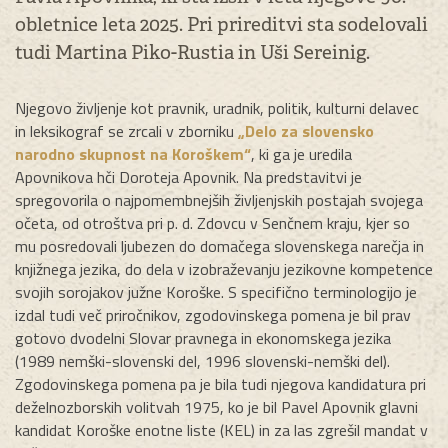
obletnice leta 2025. Pri prireditvi sta sodelovali
tudi Martina Piko-Rustia in Uši Sereinig.
Njegovo življenje kot pravnik, uradnik, politik, kulturni delavec
in leksikograf se zrcali v zborniku
„Delo za slovensko
narodno skupnost na Koroškem“
, ki ga je uredila
Apovnikova hči Doroteja Apovnik. Na predstavitvi je
spregovorila o najpomembnejših življenjskih postajah svojega
očeta, od otroštva pri p. d. Zdovcu v Senčnem kraju, kjer so
mu posredovali ljubezen do domačega slovenskega narečja in
knjižnega jezika, do dela v izobraževanju jezikovne kompetence
svojih sorojakov južne Koroške. S specifično terminologijo je
izdal tudi več priročnikov, zgodovinskega pomena je bil prav
gotovo dvodelni Slovar pravnega in ekonomskega jezika
(1989 nemški-slovenski del, 1996 slovenski-nemški del).
Zgodovinskega pomena pa je bila tudi njegova kandidatura pri
deželnozborskih volitvah 1975, ko je bil Pavel Apovnik glavni
kandidat Koroške enotne liste (KEL) in za las zgrešil mandat v