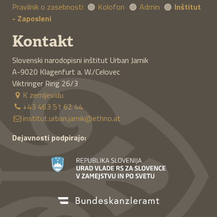
Pravilnik o zasebnosti
Kolofon
Admin
Inštitut
- Zaposleni
Kontakt
Slovenski narodopisni inštitut Urban Jarnik
A-9020
Klagenfurt a. W./Celovec
Viktringer Ring 26/3
K zemljevidu
+43 463 51 62 44
institut.urban.jarnik@ethno.at
Dejavnosti podpirajo: