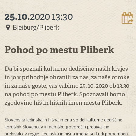
25.10.
2020
13:30
Bleiburg/Pliberk
Pohod po mestu Pliberk
Da bi spoznali kulturno dediščino naših krajev
in jo v prihodnje ohranili za nas, za naše otroke
in za naše goste, vas vabimo 25. 10. 2020 ob 13.30
na pohod po mestu Pliberk. Spoznavali bomo
zgodovino hiš in hišnih imen mesta Pliberk.
Slovenska ledinska in hišna imena so del kulturne dediščine
koroških Slovencev in nemško govorečih prebivalk in
prebivalcev regije. Ledinska in hišna imena so tudi pomemben