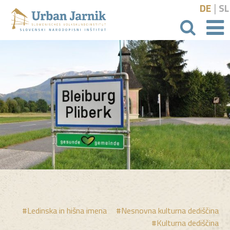
|
DE
SL
išči
#Ledinska in hišna imena
#Nesnovna kulturna dediščina
#Kulturna dediščina