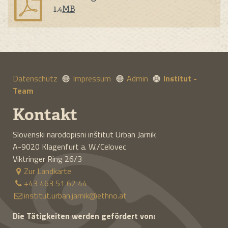
1.4
MB
Datenschutz
Impressum
Admin
Institut -
Team
Kontakt
Slovenski narodopisni inštitut Urban Jarnik
A-9020
Klagenfurt a. W./Celovec
Viktringer Ring 26/3
Zur Landkarte
+43 463 51 62 44
institut.urban.jarnik@ethno.at
Die Tätigkeiten werden gefördert von: