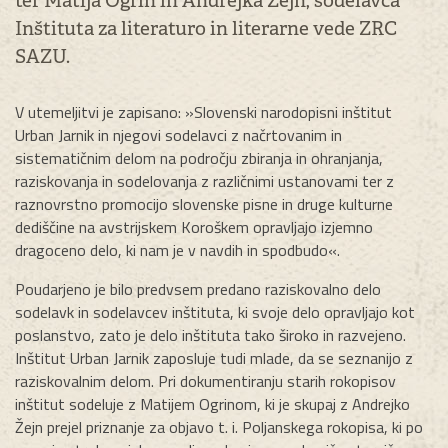
ter Matija Ogrin in Andrejka Žejn, sodelavca
Inštituta za literaturo in literarne vede ZRC
SAZU.
V utemeljitvi je zapisano: »Slovenski narodopisni inštitut
Urban Jarnik in njegovi sodelavci z načrtovanim in
sistematičnim delom na področju zbiranja in ohranjanja,
raziskovanja in sodelovanja z različnimi ustanovami ter z
raznovrstno promocijo slovenske pisne in druge kulturne
dediščine na avstrijskem Koroškem opravljajo izjemno
dragoceno delo, ki nam je v navdih in spodbudo«.
Poudarjeno je bilo predvsem predano raziskovalno delo
sodelavk in sodelavcev inštituta, ki svoje delo opravljajo kot
poslanstvo, zato je delo inštituta tako široko in razvejeno.
Inštitut Urban Jarnik zaposluje tudi mlade, da se seznanijo z
raziskovalnim delom. Pri dokumentiranju starih rokopisov
inštitut sodeluje z Matijem Ogrinom, ki je skupaj z Andrejko
Žejn prejel priznanje za objavo t. i. Poljanskega rokopisa, ki po