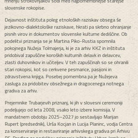
mnenju strokovnjakov sodi med najpomembnejše starejše
slovenske rokopise.
Dejavnost inštituta poleg etnoloških raziskav obsega še
jezikovno-dialektološke raziskave, hkrati pa skrbno ohranjanje
pisnih virov in dokumentov slovenske kulturne dediščine. Ob
podelitvi priznanja se je Martina Piko-Rustia spomnila
pokojnega Nužeja Tolmajerja, ki je za arhiv KKZ in inštituta
pridobival zapuščine koroških kulturnih delavk in delavcev,
zlasti duhovnikov in učiteljev. V teh zapuščinah so se ohranili
stari rokopisi, kot so cerkvene pesmarice, pasijoni in
zdravstvena knjiga. Posebej pomembna pa je Nužejeva
zasluga za pridobitev obsežnega in dragocenega notnega
gradiva za arhiv.
Prejemnike Trubarjevih priznanj, ki jih v slovesni ceremoniji
podeljujejo od leta 2008, vsako leto izbere komisija. V
mandatnem obdobju 2025–2027 jo sestavljajo Marijan
Rupert (predsednik), Urša Kocjan in Lucija Planinc, vodja Centra
za konserviranje in restavriranje arhivskega gradiva pri Arhivu
RS. Predlog za podelitev priznanja inštitutu Urban Jarnik so