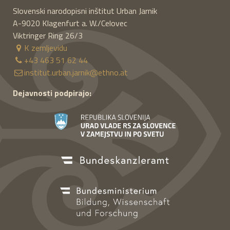
Slovenski narodopisni inštitut Urban Jarnik
A-9020
Klagenfurt a. W./Celovec
Viktringer Ring 26/3
K zemljevidu
+43 463 51 62 44
institut.urban.jarnik@ethno.at
Dejavnosti podpirajo: