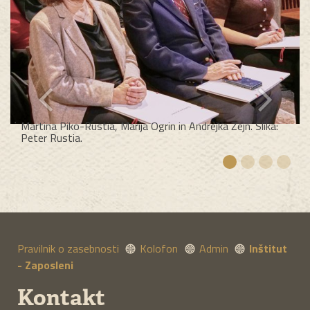
Martina Piko-Rustia, Marija Ogrin in Andrejka Žejn. Slika:
Peter Rustia.
Pravilnik o zasebnosti
Kolofon
Admin
Inštitut
- Zaposleni
Kontakt