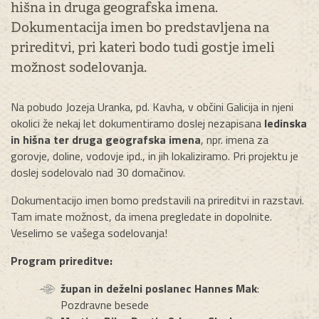
hišna in druga geografska imena.
Dokumentacija imen bo predstavljena na
prireditvi, pri kateri bodo tudi gostje imeli
možnost sodelovanja.
Na pobudo Jozeja Uranka, pd. Kavha, v občini Galicija in njeni
okolici že nekaj let dokumentiramo doslej nezapisana
ledinska
in hišna ter druga geografska imena
, npr. imena za
gorovje, doline, vodovje ipd., in jih lokaliziramo. Pri projektu je
doslej sodelovalo nad 30 domačinov.
Dokumentacijo imen bomo predstavili na prireditvi in razstavi.
Tam imate možnost, da imena pregledate in dopolnite.
Veselimo se vašega sodelovanja!
Program prireditve:
župan in deželni poslanec Hannes Mak
:
Pozdravne besede