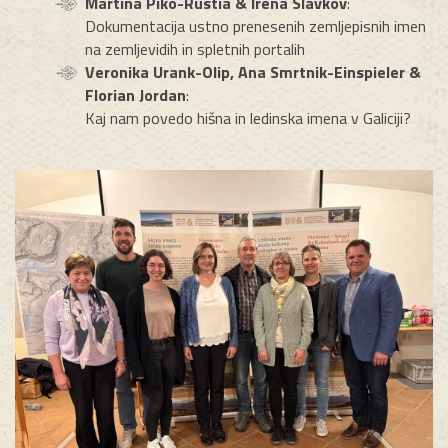
Martina Piko-Rustia & Irena Slavkov
:
Dokumentacija ustno prenesenih zemljepisnih imen
na zemljevidih in spletnih portalih
Veronika Urank-Olip, Ana Smrtnik-Einspieler &
Florian Jordan
:
Kaj nam povedo hišna in ledinska imena v Galiciji?