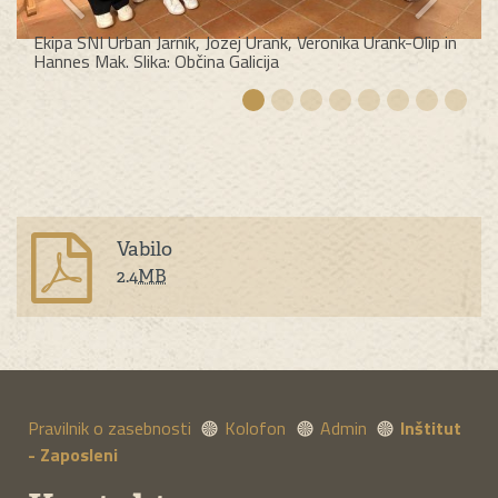
Ekipa SNI Urban Jarnik, Jozej Urank, Veronika Urank-Olip in
Hannes Mak. Slika: Občina Galicija
Vabilo
2.4
MB
Pravilnik o zasebnosti
Kolofon
Admin
Inštitut
- Zaposleni