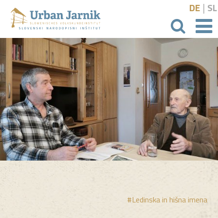
|
DE
SL
išči
#Ledinska in hišna imena