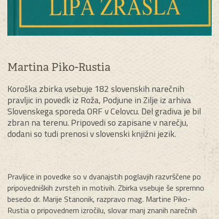
Martina Piko-Rustia
Koroška zbirka vsebuje 182 slovenskih narečnih
pravljic in povedk iz Roža, Podjune in Zilje iz arhiva
Slovenskega sporeda ORF v Celovcu. Del gradiva je bil
zbran na terenu. Pripovedi so zapisane v narečju,
dodani so tudi prenosi v slovenski knjižni jezik.
Pravljice in povedke so v dvanajstih poglavjih razvrščene po
pripovedniških zvrsteh in motivih. Zbirka vsebuje še spremno
besedo dr. Marije Stanonik, razpravo mag. Martine Piko-
Rustia o pripovednem izročilu, slovar manj znanih narečnih