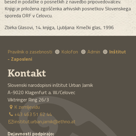
besed in podatke o posnetkih z navedbo pripovedovalcev.
Knjigi je priložena zgoščenka arhivskih posnetkov Slovenskega
sporeda ORF v Celovcu.
Zbirka Glasovi, 14. knjiga, Ljubljana: Kmečki glas, 1996
Pravilnik o zasebnosti
Kolofon
Admin
Inštitut
- Zaposleni
Kontakt
Slovenski narodopisni inštitut Urban Jarnik
A-9020
Klagenfurt a. W./Celovec
Viktringer Ring 26/3
K zemljevidu
+43 463 51 62 44
institut.urban.jarnik@ethno.at
Dejavnosti podpirajo: