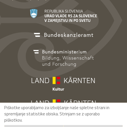
Piškotke uporabljamo za izboljšanje naše spletne strani in
spremljanje statistike obiska. Strinjam se z uporabo
piškotkov.