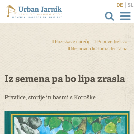
|
DE
SL
išči
#Raziskave narečij
#Pripovedništvo
#Nesnovna kulturna dediščina
Iz semena pa bo lipa zrasla
Pravlíce, storije in basmi s Koroške