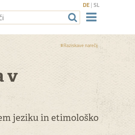
DE
|
SL
Naviga
#Raziskave narečij
a v
em jeziku in etimološko