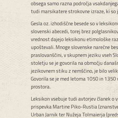
obsega samo razna področja vsakdanjega 
tudi marsikatere strokovne izraze, ki so j
Gesla oz. izhodiščne besede so v leksikon
slovenski abecedi, torej brez polglasniko
vrednost dajejo leksikonu etimološke razla
upoštevali. Mnoge slovenske narečne bese
praslovanščini, v skupnem jeziku vseh Slov
stoletju se je govorila na območju današn
jezikovnem stiku z nemščino, je bilo veli
Govorila se je med letoma 1050 in 1350 v
prostora.
Leksikon vsebuje tudi avtorjev članek o v
prispevka Martine Piko-Rustia (znanstv
Urban Jarnik ter Nužeja Tolmaierja (pre