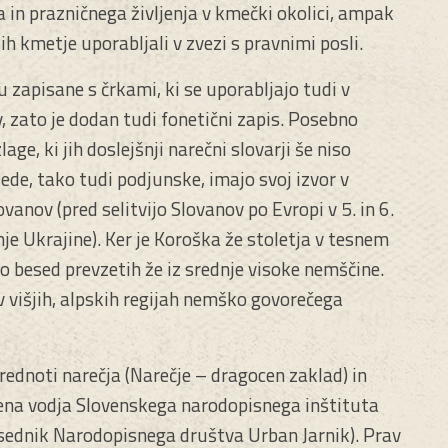
in prazničnega življenja v kmečki okolici, ampak
ih kmetje uporabljali v zvezi s pravnimi posli.
u zapisane s črkami, ki se uporabljajo tudi v
v, zato je dodan tudi fonetični zapis. Posebno
ge, ki jih doslejšnji narečni slovarji še niso
de, tako tudi podjunske, imajo svoj izvor v
anov (pred selitvijo Slovanov po Evropi v 5. in 6.
je Ukrajine). Ker je Koroška že stoletja v tesnem
ko besed prevzetih že iz srednje visoke nemščine.
 višjih, alpskih regijah nemško govorečega
rednoti narečja (Narečje – dragocen zaklad) in
ena vodja Slovenskega narodopisnega inštituta
dsednik Narodopisnega društva Urban Jarnik). Prav