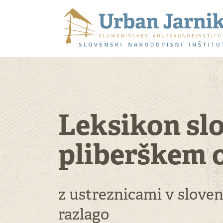
Leksikon sl
pliberškem 
z ustreznicami v slove
razlago