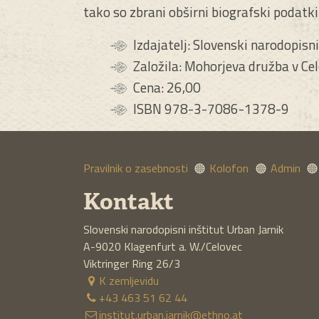
tako so zbrani obširni biografski podatki
Izdajatelj: Slovenski narodopisni
Založila: Mohorjeva družba v Ce
Cena: 26,00
ISBN 978-3-7086-1378-9
Pravilnik o zasebnosti
Kolofon
Admin
Kontakt
Slovenski narodopisni inštitut Urban Jarnik
A-9020
Klagenfurt a. W./Celovec
Viktringer Ring 26/3
K zemljevidu
+43 463 51 62 44
institut.urban.jarnik@ethno.at