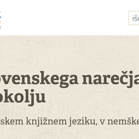
išči
ovenskega narečj
okolju
nskem knjižnem jeziku, v nemšk