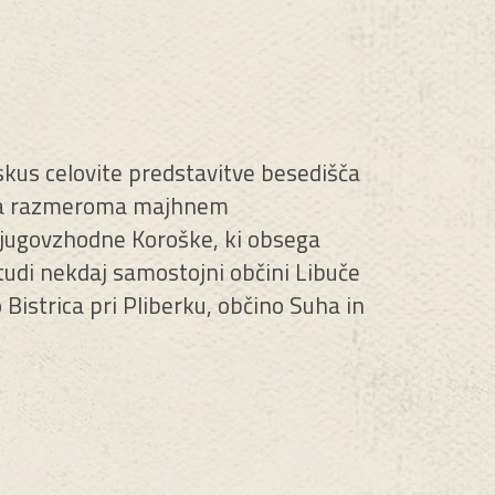
skus celovite predstavitve besedišča
na razmeroma majhnem
jugovzhodne Koroške, ki obsega
 tudi nekdaj samostojni občini Libuče
 Bistrica pri Pliberku, občino Suha in