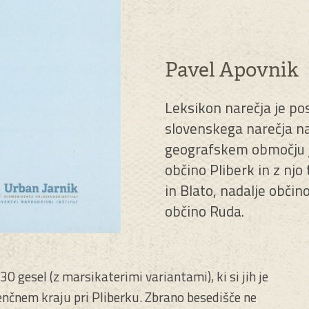
Pavel Apovnik
Leksikon narečja je po
slovenskega narečja 
geografskem območju 
občino Pliberk in z njo
in Blato, nadalje občino
občino Ruda.
0 gesel (z marsikaterimi variantami), ki si jih je
Senčnem kraju pri Pliberku. Zbrano besedišče ne