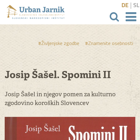
|
DE
SL
išči
#Življenjske zgodbe
#Znamenite osebnosti
Josip Šašel. Spomini II
Josip Šašel in njegov pomen za kulturno
zgodovino koroških Slovencev