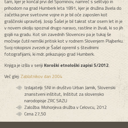
tam, kjer je končal prvi del Spominov, namreč s selitvijo in
prihodom na grad Humberk leta 1891, kjer je družina živela do
začetka prve svetovne vojne in je bil oče zaposlen kot
graščinski upravitelj. Josip Šašel je bil takrat star osem let in je
v novem okolju spoznal drugo naravo, rastline in živali, ki so jih
gojili na gradu. Kot sin zavednih Slovencev pa je tukaj še
močneje čutil nemški pritisk kot v rodnem Slovenjem Plajberku.
Svoj rokopisni zvezek je Šašel opremil s številnimi
fotografijami, ki mdr. prikazujejo grad Humberk.
Knjiga je izšla v seriji
Koroški etnološki zapisi 5/2012
.
Več glej:
Zablatnikov dan 2004
Izdajatelji: SNI in društvo Urban Jarnik, Slovenski
znanstveni inštitut, Inštitut za slovensko
narodopisje ZRC SAZU
Založba: Mohorjeva družba v Celovcu, 2012
Cena 27,50