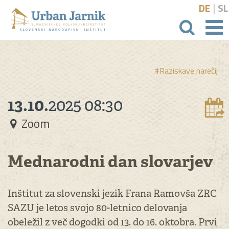
|
DE
SL
išči
#Raziskave narečij
13.10.
2025
08:30
Zoom
Mednarodni dan slovarjev
Inštitut za slovenski jezik Frana Ramovša ZRC
SAZU je letos svojo 80-letnico delovanja
obeležil z več dogodki od 13. do 16. oktobra. Prvi