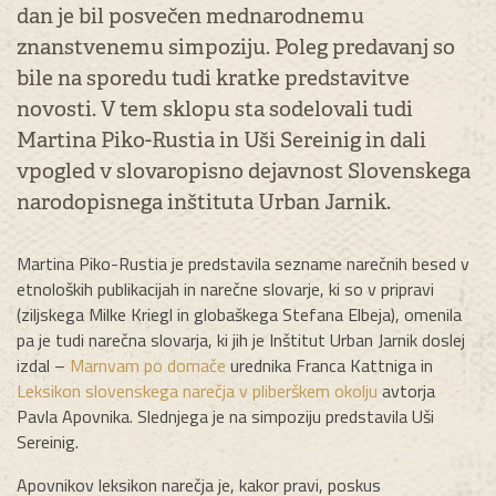
dan je bil posvečen mednarodnemu
znanstvenemu simpoziju. Poleg predavanj so
bile na sporedu tudi kratke predstavitve
novosti. V tem sklopu sta sodelovali tudi
Martina Piko-Rustia in Uši Sereinig in dali
vpogled v slovaropisno dejavnost Slovenskega
narodopisnega inštituta Urban Jarnik.
Martina Piko-Rustia je predstavila sezname narečnih besed v
etnoloških publikacijah in narečne slovarje, ki so v pripravi
(ziljskega Milke Kriegl in globaškega Stefana Elbeja), omenila
pa je tudi narečna slovarja, ki jih je Inštitut Urban Jarnik doslej
izdal –
Marnvam po domače
urednika Franca Kattniga in
Leksikon slovenskega narečja v pliberškem okolju
avtorja
Pavla Apovnika. Slednjega je na simpoziju predstavila Uši
Sereinig.
Apovnikov leksikon narečja je, kakor pravi, poskus