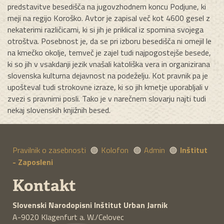
predstavitve besedišča na jugovzhodnem koncu Podjune, ki
meji na regijo Koroško. Avtor je zapisal več kot 4600 gesel z
nekaterimi različicami, ki si jih je priklical iz spomina svojega
otroštva. Posebnost je, da se pri izboru besedišča ni omejil le
na kmečko okolje, temveč je zajel tudi najpogostejše besede,
ki so jih v vsakdanji jezik vnašali katoliška vera in organizirana
slovenska kulturna dejavnost na podeželju. Kot pravnik pa je
upošteval tudi strokovne izraze, ki so jih kmetje uporabljali v
zvezi s pravnimi posli. Tako je v narečnem slovarju najti tudi
nekaj slovenskih knjižnih besed.
Pravilnik o zasebnosti
Kolofon
Admin
Inštitut
- Zaposleni
Kontakt
Slovenski Narodopisni Inštitut
Urban Jarnik
A-9020
Klagenfurt a. W./Celovec