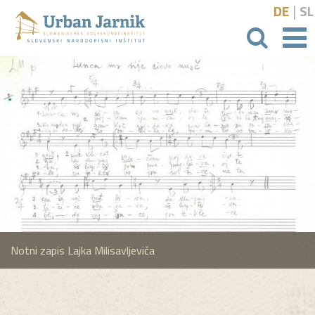
|
DE
SL
išči
Notni zapis Lajka Milisavljeviča