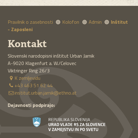
Pravilnik o zasebnosti
Kolofon
Admin
Inštitut
- Zaposleni
Kontakt
Slovenski narodopisni inštitut Urban Jarnik
A-9020
Klagenfurt a. W./Celovec
Viktringer Ring 26/3
K zemljevidu
+43 463 51 62 44
institut.urban.jarnik@ethno.at
Dejavnosti podpirajo: