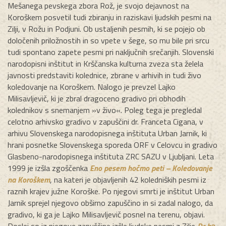
Mešanega pevskega zbora Rož, je svojo dejavnost na
Koroškem posvetil tudi zbiranju in raziskavi ljudskih pesmi na
Zilji, v Rožu in Podjuni. Ob ustaljenih pesmih, ki se pojejo ob
določenih priložnostih in so vpete v šege, so mu bile pri srcu
tudi spontano zapete pesmi pri naključnih srečanjih. Slovenski
narodopisni inštitut in Krščanska kulturna zveza sta želela
javnosti predstaviti kolednice, zbrane v arhivih in tudi živo
koledovanje na Koroškem. Nalogo je prevzel Lajko
Milisavljevič, ki je zbral dragoceno gradivo pri obhodih
kolednikov s snemanjem »v živo«. Poleg tega je pregledal
celotno arhivsko gradivo v zapuščini dr. Franceta Cigana, v
arhivu Slovenskega narodopisnega inštituta Urban Jarnik, ki
hrani posnetke Slovenskega sporeda ORF v Celovcu in gradivo
Glasbeno-narodopisnega inštituta ZRC SAZU v Ljubljani. Leta
1999 je izšla zgoščenka
Eno pesem hočmo peti – Koledovanje
na Koroškem
, na kateri je objavljenih 42 koledniških pesmi iz
raznih krajev južne Koroške. Po njegovi smrti je inštitut Urban
Jarnik sprejel njegovo obširno zapuščino in si zadal nalogo, da
gradivo, ki ga je Lajko Milisavljevič posnel na terenu, objavi.
Doslej so iz njegove zapuščine izšle ljudske pesmi z Zilje
Dr bə