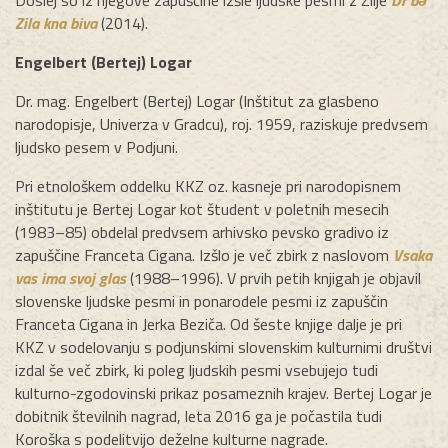
Zila kna biva
(2014).
Engelbert (Bertej) Logar
Dr. mag. Engelbert (Bertej) Logar (Inštitut za glasbeno
narodopisje, Univerza v Gradcu), roj. 1959, raziskuje predvsem
ljudsko pesem v Podjuni.
Pri etnološkem oddelku KKZ oz. kasneje pri narodopisnem
inštitutu je Bertej Logar kot študent v poletnih mesecih
(1983–85) obdelal predvsem arhivsko pevsko gradivo iz
zapuščine Franceta Cigana. Izšlo je več zbirk z naslovom
Vsaka
vas ima svoj glas
(1988–1996). V prvih petih knjigah je objavil
slovenske ljudske pesmi in ponarodele pesmi iz zapuščin
Franceta Cigana in Jerka Beziča. Od šeste knjige dalje je pri
KKZ v sodelovanju s podjunskimi slovenskim kulturnimi društvi
izdal še več zbirk, ki poleg ljudskih pesmi vsebujejo tudi
kulturno-zgodovinski prikaz posameznih krajev. Bertej Logar je
dobitnik številnih nagrad, leta 2016 ga je počastila tudi
Koroška s podelitvijo deželne kulturne nagrade.