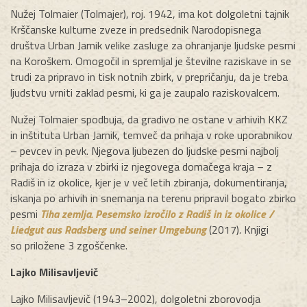
Nužej Tolmaier (Tolmajer), roj. 1942, ima kot dolgoletni tajnik
Krščanske kulturne zveze in predsednik Narodopisnega
društva Urban Jarnik velike zasluge za ohranjanje ljudske pesmi
na Koroškem. Omogočil in spremljal je številne raziskave in se
trudi za pripravo in tisk notnih zbirk, v prepričanju, da je treba
ljudstvu vrniti zaklad pesmi, ki ga je zaupalo raziskovalcem.
Nužej Tolmaier spodbuja, da gradivo ne ostane v arhivih KKZ
in inštituta Urban Jarnik, temveč da prihaja v roke uporabnikov
– pevcev in pevk. Njegova ljubezen do ljudske pesmi najbolj
prihaja do izraza v zbirki iz njegovega domačega kraja – z
Radiš in iz okolice, kjer je v več letih zbiranja, dokumentiranja,
iskanja po arhivih in snemanja na terenu pripravil bogato zbirko
pesmi
Tiha zemlja.
Pesemsko izročilo z Radiš in iz okolice /
Liedgut aus Radsberg und seiner Umgebung
(2017)
.
Knjigi
so priložene 3 zgoščenke.
Lajko Milisavljevič
Lajko Milisavljevič (1943–2002), dolgoletni zborovodja