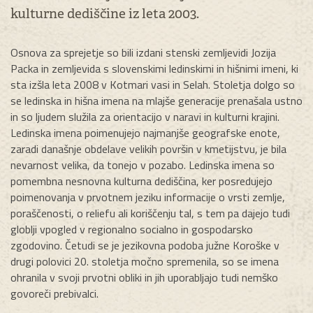
kulturne dediščine iz leta 2003.
Osnova za sprejetje so bili izdani stenski zemljevidi Jozija
Packa in zemljevida s slovenskimi ledinskimi in hišnimi imeni, ki
sta izšla leta 2008 v Kotmari vasi in Selah. Stoletja dolgo so
se ledinska in hišna imena na mlajše generacije prenašala ustno
in so ljudem služila za orientacijo v naravi in kulturni krajini.
Ledinska imena poimenujejo najmanjše geografske enote,
zaradi današnje obdelave velikih površin v kmetijstvu, je bila
nevarnost velika, da tonejo v pozabo. Ledinska imena so
pomembna nesnovna kulturna dediščina, ker posredujejo
poimenovanja v prvotnem jeziku informacije o vrsti zemlje,
poraščenosti, o reliefu ali koriščenju tal, s tem pa dajejo tudi
globlji vpogled v regionalno socialno in gospodarsko
zgodovino. Četudi se je jezikovna podoba južne Koroške v
drugi polovici 20. stoletja močno spremenila, so se imena
ohranila v svoji prvotni obliki in jih uporabljajo tudi nemško
govoreči prebivalci.