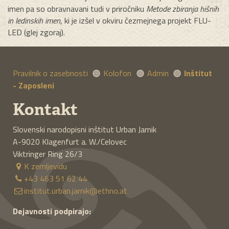
imen pa so obravnavani tudi v priročniku
Metode zbiranja hišnih
in ledinskih imen
, ki je izšel v okviru čezmejnega projekt FLU-
LED (glej zgoraj).
Pravilnik o zasebnosti
Kolofon
Admin
Inštitut
- Zaposleni
Kontakt
Slovenski narodopisni inštitut Urban Jarnik
A-9020
Klagenfurt a. W./Celovec
Viktringer Ring 26/3
K zemljevidu
+43 463 51 62 44
institut.urban.jarnik@ethno.at
Dejavnosti podpirajo: