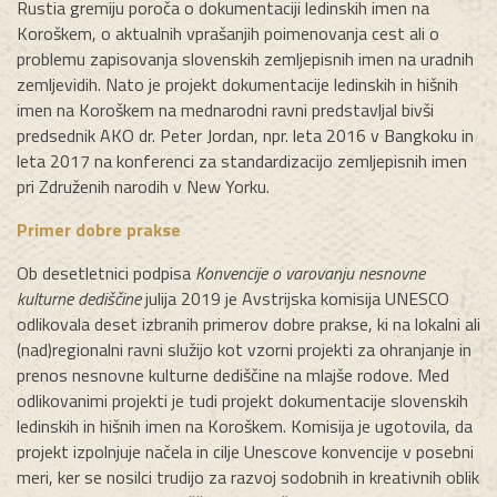
Rustia gremiju poroča o dokumentaciji ledinskih imen na
Koroškem, o aktualnih vprašanjih poimenovanja cest ali o
problemu zapisovanja slovenskih zemljepisnih imen na uradnih
zemljevidih. Nato je projekt dokumentacije ledinskih in hišnih
imen na Koroškem na mednarodni ravni predstavljal bivši
predsednik AKO dr. Peter Jordan, npr. leta 2016 v Bangkoku in
leta 2017 na konferenci za standardizacijo zemljepisnih imen
pri Združenih narodih v New Yorku.
Primer dobre prakse
Ob desetletnici podpisa
Konvencije o varovanju nesnovne
kulturne dediščine
julija 2019 je Avstrijska komisija UNESCO
odlikovala deset izbranih primerov dobre prakse, ki na lokalni ali
(nad)regionalni ravni služijo kot vzorni projekti za ohranjanje in
prenos nesnovne kulturne dediščine na mlajše rodove. Med
odlikovanimi projekti je tudi projekt dokumentacije slovenskih
ledinskih in hišnih imen na Koroškem. Komisija je ugotovila, da
projekt izpolnjuje načela in cilje Unescove konvencije v posebni
meri, ker se nosilci trudijo za razvoj sodobnih in kreativnih oblik