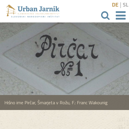
|
DE
SL
išči
Hišno ime Pirčar, Šmarjeta v Rožu, F.: Franc Wakounig