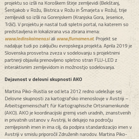
projektu so izšli na Koroškem štirje zemljevidi (Bekštanj,
Šentjakob v Rožu, Bistrica v Rožu in Šmarjeta v Rožu), trije
zemljevidi so izšli na Gorenjskem (Kranjska Gora, Jesenice,
Tržič). V projektu je nastal tudi spletni portal, na katerem so
predstavljena in lokalizirana vsa zbrana imena:
www.ledinskaimena.si
ali
www.flurnamen.at
. Projekt se
nadaljuje tudi po zaključku evropskega projekta. Aprila 2019 je
Slovenska prosvetna zveza v sodelovanju s projektnimi
partnerji objavila prenovljeno spletno stran FLU-LED z
interaktivnim zemljevidom in možnostjo sodelovanja.
Dejavnost v delovni skupnosti AKO
Martina Piko-Rustia se od leta 2012 redno udeležuje sej
Delovne skupnosti za kartografsko imenoslovje v Avstriji –
Arbeitsgemeinschaft für Kartographische Ortsnamenkunde
(AKO). AKO je koordinacijski gremij vseh uradnih, znanstvenih
in privatnih ustanov v Avstriji, ki delujejo na področju
zemljepisnih imen in ima cilj, da podpira standardizacijo imen v
Avstriji v smislu priporočil Združenih narodov. Martina Piko-