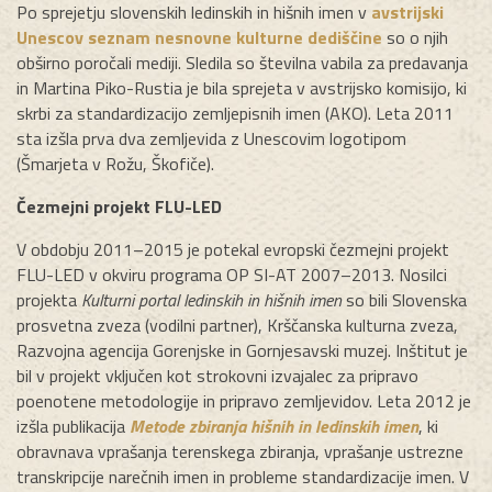
Po sprejetju slovenskih ledinskih in hišnih imen v
avstrijski
Unescov seznam nesnovne kulturne dediščine
so o njih
obširno poročali mediji. Sledila so številna vabila za predavanja
in Martina Piko-Rustia je bila sprejeta v avstrijsko komisijo, ki
skrbi za standardizacijo zemljepisnih imen (AKO). Leta 2011
sta izšla prva dva zemljevida z Unescovim logotipom
(Šmarjeta v Rožu, Škofiče).
Čezmejni projekt FLU-LED
V obdobju 2011–2015 je potekal evropski čezmejni projekt
FLU-LED v okviru programa OP SI-AT 2007–2013. Nosilci
projekta
Kulturni portal ledinskih in hišnih imen
so bili Slovenska
prosvetna zveza (vodilni partner), Krščanska kulturna zveza,
Razvojna agencija Gorenjske in Gornjesavski muzej. Inštitut je
bil v projekt vključen kot strokovni izvajalec za pripravo
poenotene metodologije in pripravo zemljevidov. Leta 2012 je
izšla publikacija
Metode zbiranja hišnih in ledinskih imen
, ki
obravnava vprašanja terenskega zbiranja, vprašanje ustrezne
transkripcije narečnih imen in probleme standardizacije imen. V