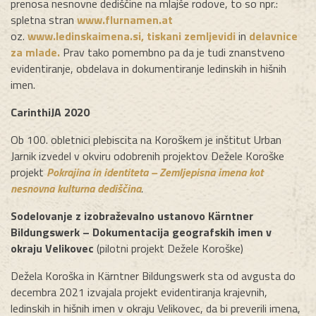
prenosa nesnovne dediščine na mlajše rodove, to so npr.:
spletna stran
www.flurnamen.at
oz.
www.ledinskaimena.si,
tiskani zemljevidi
in
delavnice
za mlade.
Prav tako pomembno pa da je tudi znanstveno
evidentiranje, obdelava in dokumentiranje ledinskih in hišnih
imen.
CarinthiJA 2020
Ob 100. obletnici plebiscita na Koroškem je inštitut Urban
Jarnik izvedel v okviru odobrenih projektov Dežele Koroške
projekt
Pokrajina in identiteta – Zemljepisna imena kot
nesnovna kulturna dediščina
.
Sodelovanje z izobraževalno ustanovo Kärntner
Bildungswerk – Dokumentacija geografskih imen v
okraju Velikovec
(pilotni projekt Dežele Koroške)
Dežela Koroška in Kärntner Bildungswerk sta od avgusta do
decembra 2021 izvajala projekt evidentiranja krajevnih,
ledinskih in hišnih imen v okraju Velikovec, da bi preverili imena,