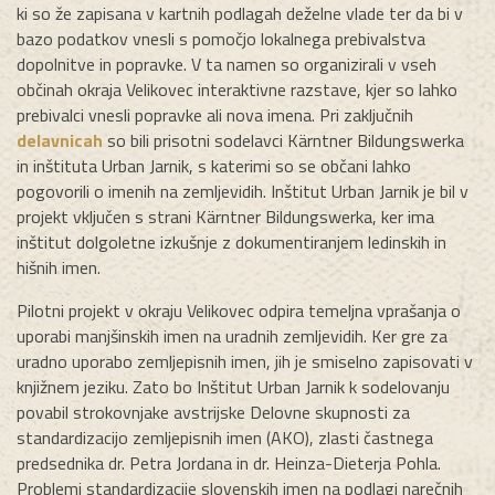
ki so že zapisana v kartnih podlagah deželne vlade ter da bi v
bazo podatkov vnesli s pomočjo lokalnega prebivalstva
dopolnitve in popravke. V ta namen so organizirali v vseh
občinah okraja Velikovec interaktivne razstave, kjer so lahko
prebivalci vnesli popravke ali nova imena. Pri zaključnih
delavnicah
so bili prisotni sodelavci Kärntner Bildungswerka
in inštituta Urban Jarnik, s katerimi so se občani lahko
pogovorili o imenih na zemljevidih. Inštitut Urban Jarnik je bil v
projekt vključen s strani Kärntner Bildungswerka, ker ima
inštitut dolgoletne izkušnje z dokumentiranjem ledinskih in
hišnih imen.
Pilotni projekt v okraju Velikovec odpira temeljna vprašanja o
uporabi manjšinskih imen na uradnih zemljevidih. Ker gre za
uradno uporabo zemljepisnih imen, jih je smiselno zapisovati v
knjižnem jeziku. Zato bo Inštitut Urban Jarnik k sodelovanju
povabil strokovnjake avstrijske Delovne skupnosti za
standardizacijo zemljepisnih imen (AKO), zlasti častnega
predsednika dr. Petra Jordana in dr. Heinza-Dieterja Pohla.
Problemi standardizacije slovenskih imen na podlagi narečnih